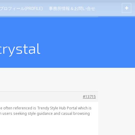
プロフィール(PROFILE)
事務所情報＆お問い合せ
rystal
#13715
e often referenced is
Trendy Style Hub Portal which is
rn users seeking style guidance and casual browsing