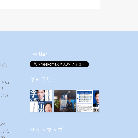
Twitter
のた
す！
ギャラリー
ある街
ます！
ことが
ルで
サイトマップ
しまし
ため