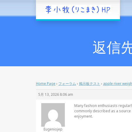
返信先: 
Home Page
›
フォーラム
›
掲示板テスト
›
apple river weigh
5月 13, 2026 8:06 am
Many fashion enthusiasts regularl
commonly described as a source of
enjoyment.
Eugeniojep