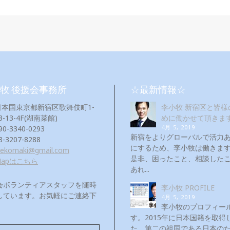
牧 後援会事務所
☆最新情報☆
日本国東京都新宿区歌舞伎町1-
李小牧 新宿区と皆様
3-13-4F(湖南菜館)
めに働かせて頂きま
4月 5, 2019
90-3340-0293
新宿をよりグローバルで活力
3-3207-8288
にするため、李小牧は働き
eekomaki@gmail.com
是非、困ったこと、相談した
Mapはこちら
あれ...
会ボランティアスタッフを随時
李小牧 PROFILE
しています。お気軽にご連絡下
4月 5, 2019
！
李小牧のプロフィー
す。2015年に日本国籍を取得
た。第二の祖国である日本の