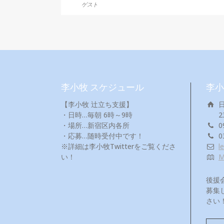
ゲスト
李小牧 スケジュール
李小
【李小牧 辻立ち支援】
・日時…毎朝 6時～9時
2
・場所…新宿区内各所
0
・応募…随時受付中です！
0
※詳細は李小牧Twitterをご覧くださ
l
い！
後援
募集
さい