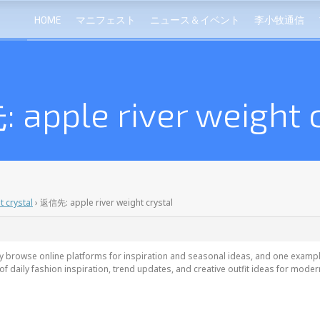
HOME
マニフェスト
ニュース＆イベント
李小牧通信
apple river weight c
t crystal
›
返信先: apple river weight crystal
y browse online platforms for inspiration and seasonal ideas, and one exampl
 daily fashion inspiration, trend updates, and creative outfit ideas for mode