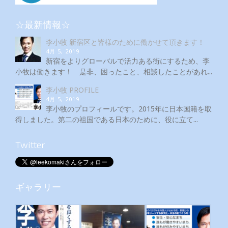
☆最新情報☆
李小牧 新宿区と皆様のために働かせて頂きます！
4月 5, 2019
新宿をよりグローバルで活力ある街にするため、李
小牧は働きます！ 是非、困ったこと、相談したことがあれ...
李小牧 PROFILE
4月 5, 2019
李小牧のプロフィールです。2015年に日本国籍を取
得しました。第二の祖国である日本のために、役に立て...
Twitter
ギャラリー