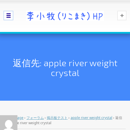
返信先: apple river weight
crystal
Home Page
›
フォーラム
›
掲示板テスト
›
apple river weight crystal
›
返信
先: apple river weight crystal