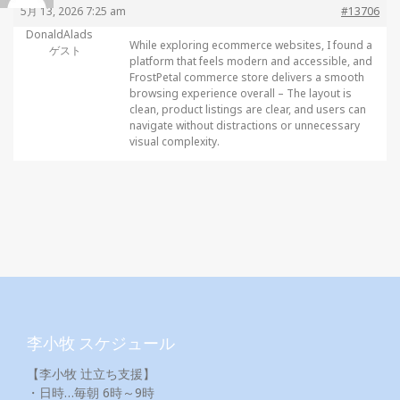
5月 13, 2026 7:25 am
#13706
DonaldAlads
While exploring ecommerce websites, I found a
ゲスト
platform that feels modern and accessible, and
FrostPetal commerce store delivers a smooth
browsing experience overall – The layout is
clean, product listings are clear, and users can
navigate without distractions or unnecessary
visual complexity.
李小牧 スケジュール
【李小牧 辻立ち支援】
・日時…毎朝 6時～9時