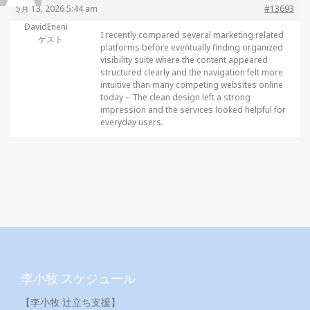
5月 13, 2026 5:44 am
#13693
DavidEneni
I recently compared several marketing related
ゲスト
platforms before eventually finding
organized
visibility suite where the content appeared
structured clearly and the navigation felt more
intuitive than many competing websites online
today – The clean design left a strong
impression and the services looked helpful for
everyday users.
李小牧 スケジュール
【李小牧 辻立ち支援】