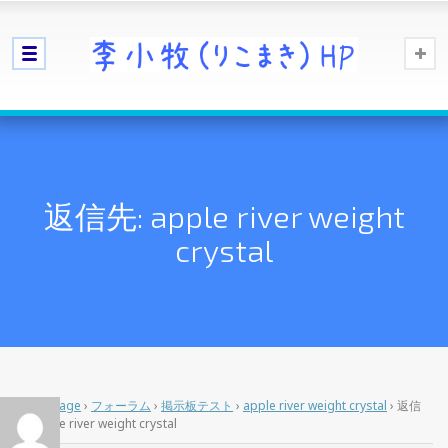
返信先: apple river weight
crystal
Home Page
›
フォーラム
›
掲示板テスト
›
apple river weight crystal
›
返信
先: apple river weight crystal