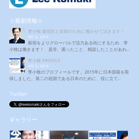
☆最新情報☆
李小牧 新宿区と皆様のために働かせて頂きます！
4月 5, 2019
新宿をよりグローバルで活力ある街にするため、李
小牧は働きます！ 是非、困ったこと、相談したことがあれ...
李小牧 PROFILE
4月 5, 2019
李小牧のプロフィールです。2015年に日本国籍を取
得しました。第二の祖国である日本のために、役に立て...
Twitter
ギャラリー