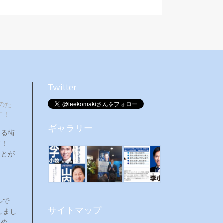
Twitter
のた
す！
ギャラリー
ある街
ます！
ことが
ルで
サイトマップ
しまし
ため