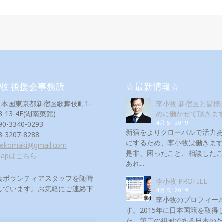
牧 後援会事務所
☆最新情報☆
日本国東京都新宿区歌舞伎町1-
李小牧 新宿区と皆様
3-13-4F(湖南菜館)
めに働かせて頂きま
4月 5, 2019
90-3340-0293
新宿をよりグローバルで活力
3-3207-8288
にするため、李小牧は働き
eekomaki@gmail.com
是非、困ったこと、相談した
Mapはこちら
あれ...
会ボランティアスタッフを随時
李小牧 PROFILE
しています。お気軽にご連絡下
4月 5, 2019
！
李小牧のプロフィー
す。2015年に日本国籍を取得
た。第二の祖国である日本の