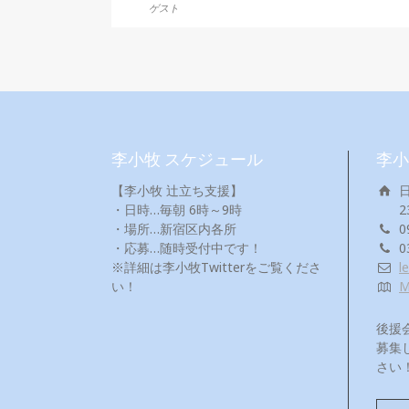
ゲスト
李小牧 スケジュール
李小
【李小牧 辻立ち支援】
・日時…毎朝 6時～9時
2
・場所…新宿区内各所
0
・応募…随時受付中です！
0
※詳細は李小牧Twitterをご覧くださ
l
い！
後援
募集
さい