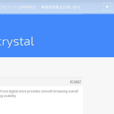
プロフィール(PROFILE)
事務所情報＆お問い合せ
rystal
#13667
 Frost digital store provides smooth browsing overall
g usability.