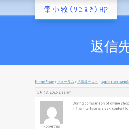
返信先: 
Home Page
›
フォーラム
›
掲示板テスト
›
apple river weigh
5月 13, 2026 2:22 am
During comparison of online shoppi
– The interface is sleek, content l
Robertfap