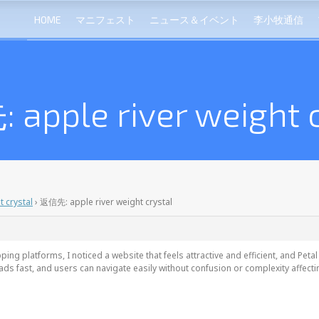
HOME
マニフェスト
ニュース＆イベント
李小牧通信
apple river weight c
t crystal
›
返信先: apple river weight crystal
ng platforms, I noticed a website that feels attractive and efficient, and
Petal
oads fast, and users can navigate easily without confusion or complexity affectin