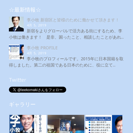
☆最新情報☆
李小牧 新宿区と皆様のために働かせて頂きます！
4月 5, 2019
新宿をよりグローバルで活力ある街にするため、李
小牧は働きます！ 是非、困ったこと、相談したことがあれ...
李小牧 PROFILE
4月 5, 2019
李小牧のプロフィールです。2015年に日本国籍を取
得しました。第二の祖国である日本のために、役に立て...
Twitter
ギャラリー