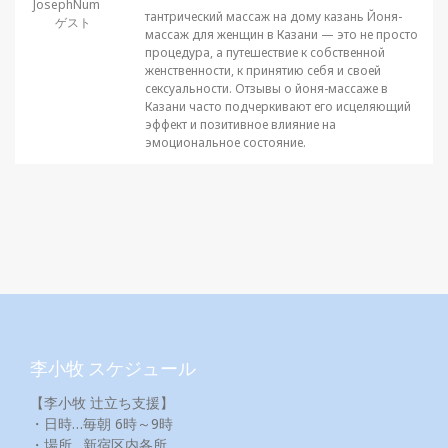
JosephNum
тантрический массаж на дому казань Йоня-
ゲスト
массаж для женщин в Казани — это не просто
процедура, а путешествие к собственной
женственности, к принятию себя и своей
сексуальности. Отзывы о йоня-массаже в
Казани часто подчеркивают его исцеляющий
эффект и позитивное влияние на
эмоциональное состояние.
李小牧 スケジュール
【李小牧 辻立ち支援】
・日時…毎朝 6時～9時
・場所…新宿区内各所