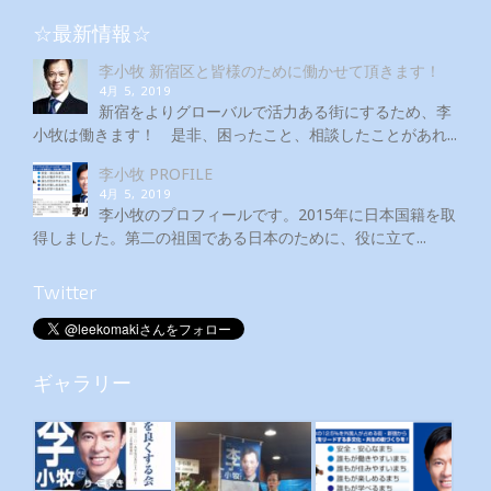
☆最新情報☆
李小牧 新宿区と皆様のために働かせて頂きます！
4月 5, 2019
新宿をよりグローバルで活力ある街にするため、李
小牧は働きます！ 是非、困ったこと、相談したことがあれ...
李小牧 PROFILE
4月 5, 2019
李小牧のプロフィールです。2015年に日本国籍を取
得しました。第二の祖国である日本のために、役に立て...
Twitter
ギャラリー