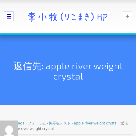
返信先: apple river weight
crystal
Home Page
›
フォーラム
›
掲示板テスト
›
apple river weight crystal
›
返信
先: apple river weight crystal