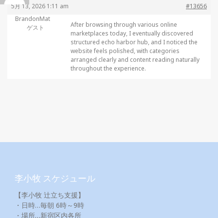
5月 13, 2026 1:11 am
#13656
BrandonMat
After browsing through various online
ゲスト
marketplaces today, I eventually discovered
structured echo harbor hub, and I noticed the
website feels polished, with categories
arranged clearly and content reading naturally
throughout the experience.
李小牧 スケジュール
【李小牧 辻立ち支援】
・日時…毎朝 6時～9時
・場所…新宿区内各所