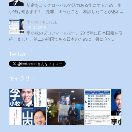
新宿をよりグローバルで活力ある街にするため、李
小牧は働きます！ 是非、困ったこと、相談したことがあれ...
李小牧 PROFILE
4月 5, 2019
李小牧のプロフィールです。2015年に日本国籍を取
得しました。第二の祖国である日本のために、役に立て...
Twitter
ギャラリー