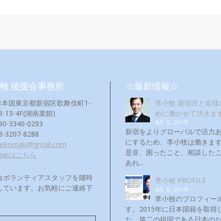
牧 後援会事務所
☆最新情報☆
日本国東京都新宿区歌舞伎町1-
李小牧 新宿区と皆様
3-13-4F(湖南菜館)
めに働かせて頂きま
4月 5, 2019
90-3340-0293
新宿をよりグローバルで活力
3-3207-8288
にするため、李小牧は働き
eekomaki@gmail.com
是非、困ったこと、相談した
Mapはこちら
あれ...
会ボランティアスタッフを随時
李小牧 PROFILE
しています。お気軽にご連絡下
4月 5, 2019
！
李小牧のプロフィー
す。2015年に日本国籍を取得
た。第二の祖国である日本の