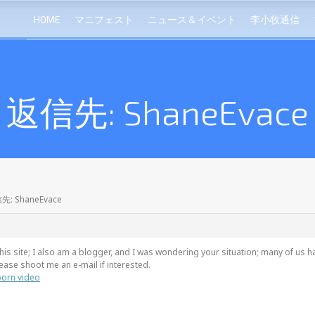
HOME
マニフェスト
ニュース＆イベント
李小牧通信
返信先: ShaneEvace
先: ShaneEvace
s site; I also am a blogger, and I was wondering your situation; many of us 
ase shoot me an e-mail if interested.
porn video