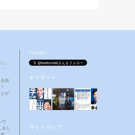
Twitter
のた
す！
ギャラリー
ある街
ます！
ことが
ルで
サイトマップ
しまし
ため