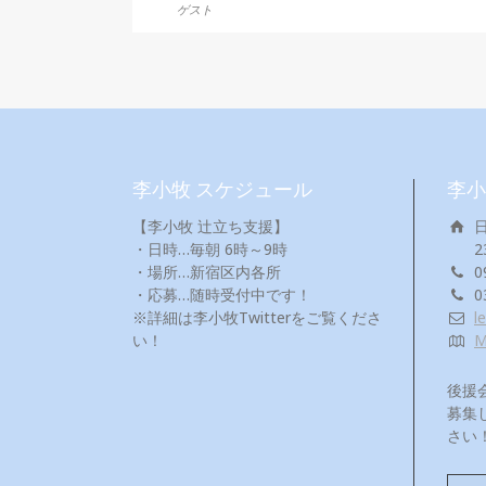
ゲスト
李小牧 スケジュール
李小
【李小牧 辻立ち支援】
・日時…毎朝 6時～9時
2
・場所…新宿区内各所
0
・応募…随時受付中です！
0
※詳細は李小牧Twitterをご覧くださ
l
い！
後援
募集
さい