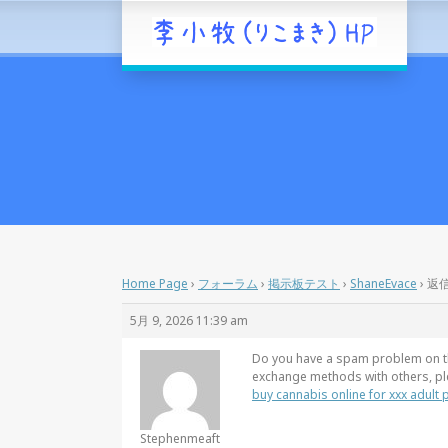
Home Page
›
フォーラム
›
掲示板テスト
›
ShaneEvace
›
返信
5月 9, 2026 11:39 am
Do you have a spam problem on thi
exchange methods with others, ple
buy cannabis online for xxx adult 
Stephenmeaft