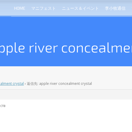
HOME
マニフェスト
ニュース＆イベント
李小牧通信
le river concealmen
ealment crystal
›
返信先: apple river concealment crystal
ств