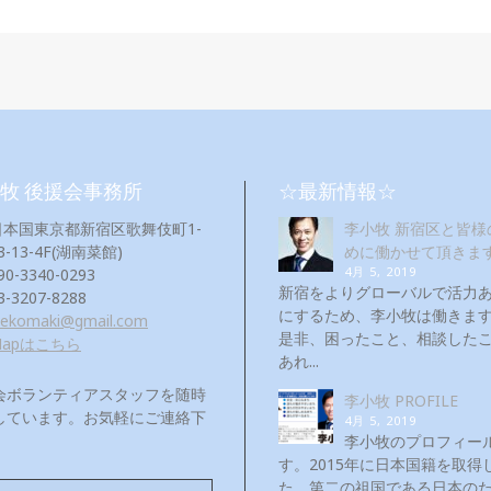
牧 後援会事務所
☆最新情報☆
日本国東京都新宿区歌舞伎町1-
李小牧 新宿区と皆様
3-13-4F(湖南菜館)
めに働かせて頂きま
4月 5, 2019
90-3340-0293
新宿をよりグローバルで活力
3-3207-8288
にするため、李小牧は働き
eekomaki@gmail.com
是非、困ったこと、相談した
Mapはこちら
あれ...
会ボランティアスタッフを随時
李小牧 PROFILE
しています。お気軽にご連絡下
4月 5, 2019
！
李小牧のプロフィー
す。2015年に日本国籍を取得
た。第二の祖国である日本の