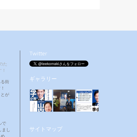
Twitter
のた
す！
ギャラリー
ある街
ます！
ことが
ルで
サイトマップ
しまし
ため