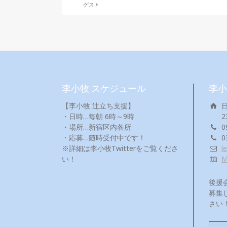
ゲスト
李小牧 スケジュール
李小
【李小牧 辻立ち支援】
・日時…毎朝 6時～9時
2
・場所…新宿区内各所
0
・応募…随時受付中です！
0
※詳細は李小牧Twitterをご覧くださ
l
い！
後援
募集
さい