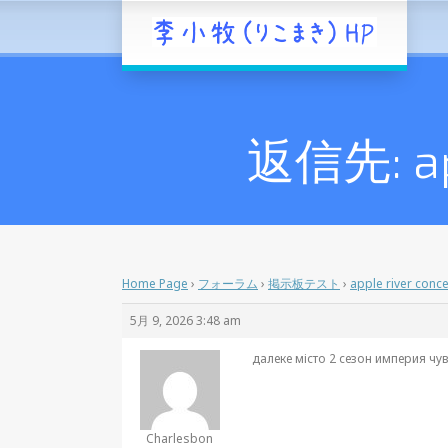
返信先: app
Home Page
›
フォーラム
›
掲示板テスト
›
apple river conc
5月 9, 2026 3:48 am
далеке місто 2 сезон
империя чув
Charlesbon