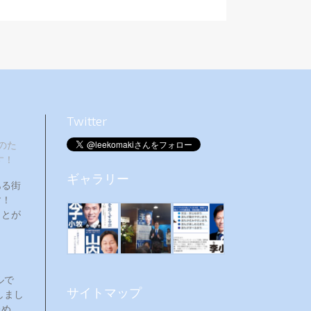
Twitter
のた
す！
ギャラリー
ある街
ます！
ことが
ルで
サイトマップ
しまし
ため