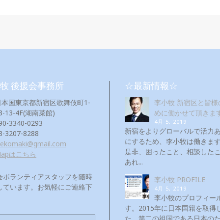
牧 後援会事務所
☆最新情報☆
日本国東京都新宿区歌舞伎町1-
李小牧 新宿区と皆様
3-13-4F(湖南菜館)
めに働かせて頂きま
4月 5, 2019
90-3340-0293
新宿をよりグローバルで活力
3-3207-8288
にするため、李小牧は働き
eekomaki@gmail.com
是非、困ったこと、相談した
Mapはこちら
あれ...
会ボランティアスタッフを随時
李小牧 PROFILE
しています。お気軽にご連絡下
4月 5, 2019
！
李小牧のプロフィー
す。2015年に日本国籍を取得
た。第二の祖国である日本の