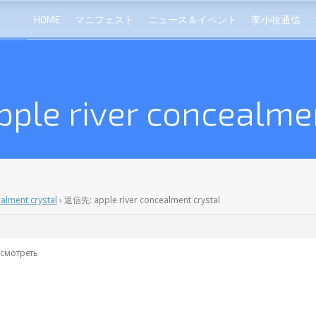
HOME
マニフェスト
ニュース＆イベント
李小牧通信
le river concealmen
ealment crystal
›
返信先: apple river concealment crystal
 смотреть