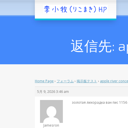
返信先: app
Home Page
›
フォーラム
›
掲示板テスト
›
apple river conc
5月 9, 2026 3:46 am
золотая лихорадка
ван пис 1156
Jamesron