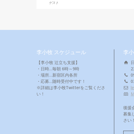
ゲスト
李小牧 スケジュール
李小
【李小牧 辻立ち支援】
・日時…毎朝 6時～9時
2
・場所…新宿区内各所
0
・応募…随時受付中です！
0
※詳細は李小牧Twitterをご覧くださ
l
い！
後援
募集
さい