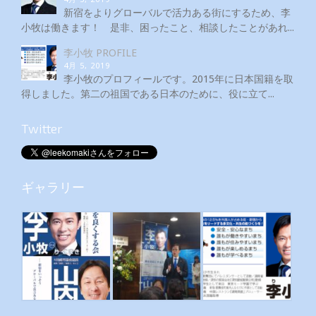
新宿をよりグローバルで活力ある街にするため、李
小牧は働きます！ 是非、困ったこと、相談したことがあれ...
李小牧 PROFILE
4月 5, 2019
李小牧のプロフィールです。2015年に日本国籍を取
得しました。第二の祖国である日本のために、役に立て...
Twitter
ギャラリー