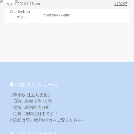
5月 9, 2026 1:18 am
#13297
Charlesbon
поклонник
еліо
ゲスト
李小牧 スケジュール
【李小牧 辻立ち支援】
・日時…毎朝 6時～9時
・場所…新宿区内各所
・応募…随時受付中です！
※詳細は李小牧Twitterをご覧ください！