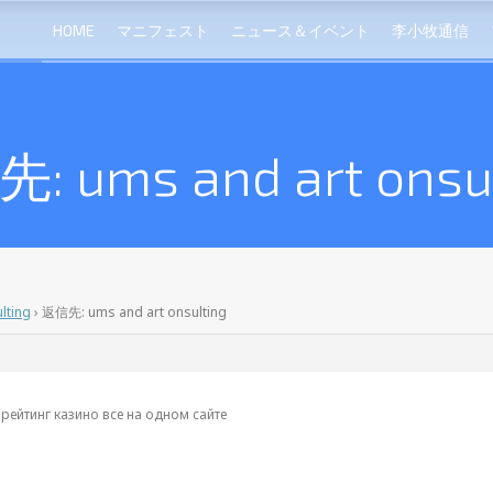
HOME
マニフェスト
ニュース＆イベント
李小牧通信
: ums and art onsul
lting
›
返信先: ums and art onsulting
рейтинг казино все на одном сайте