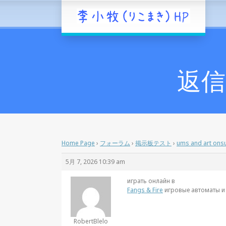
返信先
Home Page
›
フォーラム
›
掲示板テスト
›
ums and art onsu
5月 7, 2026 10:39 am
играть онлайн в
Fangs & Fire
игровые автоматы и 
RobertBlelo