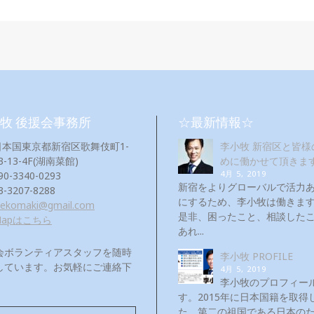
牧 後援会事務所
☆最新情報☆
日本国東京都新宿区歌舞伎町1-
李小牧 新宿区と皆様
3-13-4F(湖南菜館)
めに働かせて頂きま
4月 5, 2019
90-3340-0293
新宿をよりグローバルで活力
3-3207-8288
にするため、李小牧は働き
eekomaki@gmail.com
是非、困ったこと、相談した
Mapはこちら
あれ...
会ボランティアスタッフを随時
李小牧 PROFILE
しています。お気軽にご連絡下
4月 5, 2019
！
李小牧のプロフィー
す。2015年に日本国籍を取得
た。第二の祖国である日本の