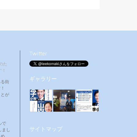
Twitter
のた
す！
ギャラリー
ある街
ます！
ことが
ルで
サイトマップ
しまし
ため