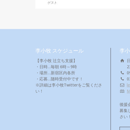
ゲスト
李小牧 スケジュール
李小
【李小牧 辻立ち支援】
・日時…毎朝 6時～9時
2
・場所…新宿区内各所
0
・応募…随時受付中です！
0
※詳細は李小牧Twitterをご覧くださ
l
い！
後援
募集
さい