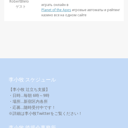
RobertBlelo
играть онлайн в
ゲスト
Planet of the Apes
игровые автоматы и рейтинг
казино все на одном сайте
李小牧 スケジュール
【李小牧 辻立ち支援】
・日時…毎朝 6時～9時
・場所…新宿区内各所
・応募…随時受付中です！
※詳細は李小牧Twitterをご覧ください！
李小牧 後援会事務所