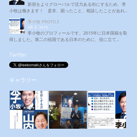
新宿をよりグローバルで活力ある街にするため、李
小牧は働きます！ 是非、困ったこと、相談したことがあれ...
李小牧 PROFILE
4月 5, 2019
李小牧のプロフィールです。2015年に日本国籍を取
得しました。第二の祖国である日本のために、役に立て...
Twitter
ギャラリー