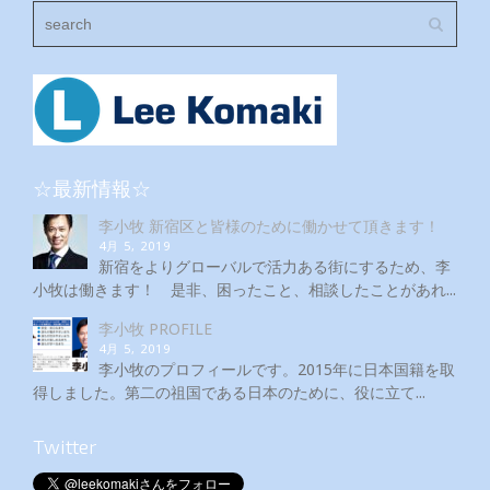
☆最新情報☆
李小牧 新宿区と皆様のために働かせて頂きます！
4月 5, 2019
新宿をよりグローバルで活力ある街にするため、李
小牧は働きます！ 是非、困ったこと、相談したことがあれ...
李小牧 PROFILE
4月 5, 2019
李小牧のプロフィールです。2015年に日本国籍を取
得しました。第二の祖国である日本のために、役に立て...
Twitter