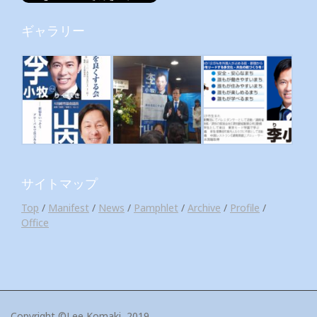
ギャラリー
サイトマップ
Top
/
Manifest
/
News
/
Pamphlet
/
Archive
/
Profile
/
Office
Copyright ©Lee Komaki, 2019