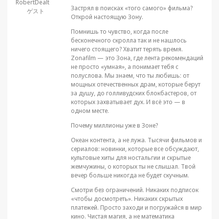
RobertDealt
Застрял в поисках «того самого» фильма?
ゲスト
Открой настоящую Зону.
Помнишь то чувство, когда после
бесконечного скролла так и не нашлось
ничего стоящего? Хватит терять время.
Zonafilm — это Зона, где лента рекомендаций
не просто «умная», а понимает тебя с
полуслова. Мы знаем, что ты любишь: от
мощных отечественных драм, которые берут
за душу, до голливудских блокбастеров, от
которых захватывает дух. И всё это — в
одном месте.
Почему миллионы уже в Зоне?
Океан контента, а не лужа. Тысячи фильмов и
сериалов: новинки, которые все обсуждают,
культовые хиты для ностальгии и скрытые
жемчужины, о которых ты не слышал. Твой
вечер больше никогда не будет скучным.
Смотри без ограничений. Никаких подписок
«чтобы досмотреть». Никаких скрытых
платежей. Просто заходи и погружайся в мир
кино. Чистая магия, а не математика