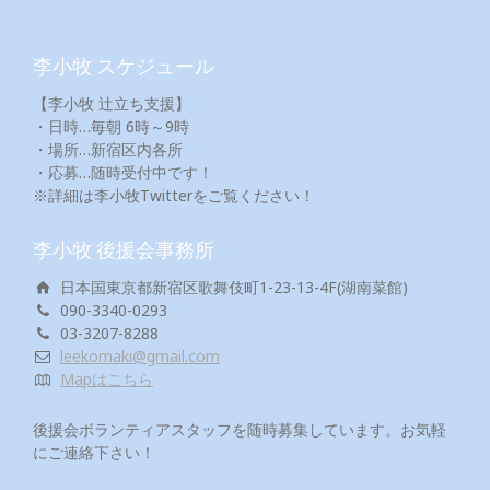
李小牧 スケジュール
【李小牧 辻立ち支援】
・日時…毎朝 6時～9時
・場所…新宿区内各所
・応募…随時受付中です！
※詳細は李小牧Twitterをご覧ください！
李小牧 後援会事務所
日本国東京都新宿区歌舞伎町1-23-13-4F(湖南菜館)
090-3340-0293
03-3207-8288
leekomaki@gmail.com
Mapはこちら
後援会ボランティアスタッフを随時募集しています。お気軽
にご連絡下さい！