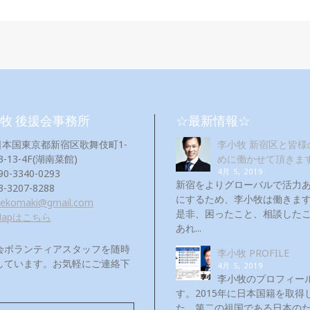
牧 後援会事務所
☆最新情報☆
日本国東京都新宿区歌舞伎町1-
李小牧 新宿区と皆様
3-13-4F(湖南菜館)
めに働かせて頂きま
4月 5, 2019
90-3340-0293
新宿をよりグローバルで活力
3-3207-8288
にするため、李小牧は働き
eekomaki@gmail.com
是非、困ったこと、相談した
Mapはこちら
あれ...
会ボランティアスタッフを随時
李小牧 PROFILE
しています。お気軽にご連絡下
4月 5, 2019
！
李小牧のプロフィー
す。2015年に日本国籍を取得
た。第二の祖国である日本の