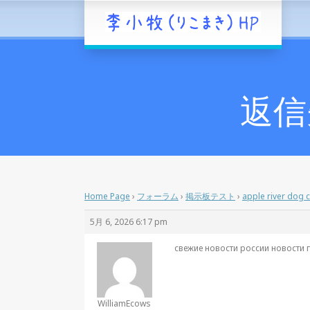
返信先:
Home Page
›
フォーラム
›
掲示板テスト
›
apple river dog c
5月 6, 2026 6:17 pm
свежие новости россии
новости 
WilliamEcows