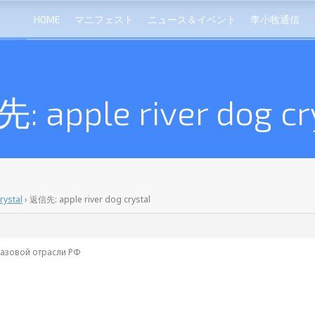
HOME
マニフェスト
ニュース＆イベント
李小牧通信
 apple river dog cr
rystal
›
返信先: apple river dog crystal
газовой отрасли РФ