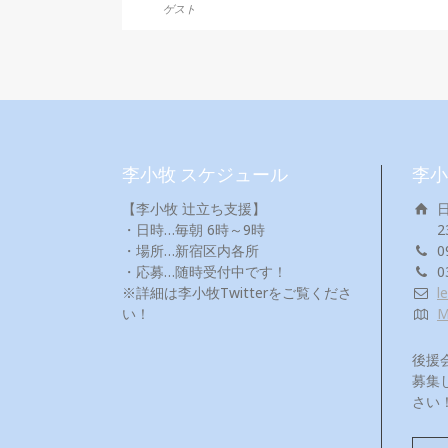
ゲスト
李小牧 スケジュール
李小
【李小牧 辻立ち支援】
・日時…毎朝 6時～9時
2
・場所…新宿区内各所
0
・応募…随時受付中です！
0
※詳細は李小牧Twitterをご覧くださ
l
い！
後援
募集
さい