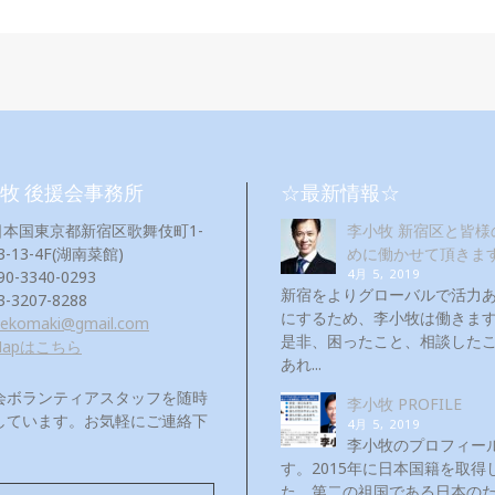
牧 後援会事務所
☆最新情報☆
日本国東京都新宿区歌舞伎町1-
李小牧 新宿区と皆様
3-13-4F(湖南菜館)
めに働かせて頂きま
4月 5, 2019
90-3340-0293
新宿をよりグローバルで活力
3-3207-8288
にするため、李小牧は働き
eekomaki@gmail.com
是非、困ったこと、相談した
Mapはこちら
あれ...
会ボランティアスタッフを随時
李小牧 PROFILE
しています。お気軽にご連絡下
4月 5, 2019
！
李小牧のプロフィー
す。2015年に日本国籍を取得
た。第二の祖国である日本の