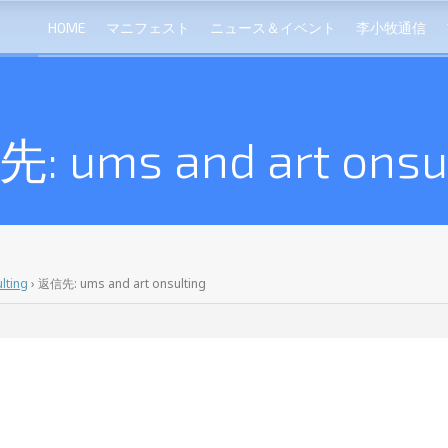
HOME
マニフェスト
ニュース＆イベント
李小牧通信
: ums and art onsul
lting
›
返信先: ums and art onsulting