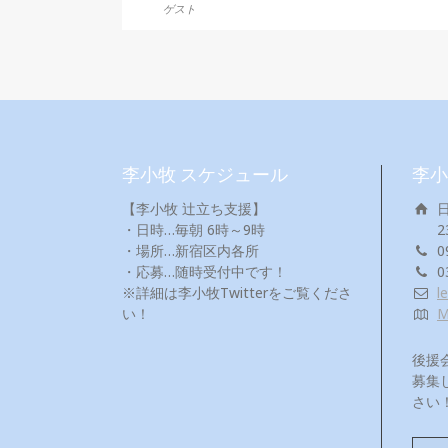
ゲスト
李小牧 スケジュール
李小
【李小牧 辻立ち支援】
・日時…毎朝 6時～9時
2
・場所…新宿区内各所
0
・応募…随時受付中です！
0
※詳細は李小牧Twitterをご覧くださ
l
い！
後援
募集
さい