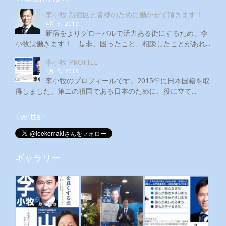
李小牧 新宿区と皆様のために働かせて頂きます！
4月 5, 2019
新宿をよりグローバルで活力ある街にするため、李
小牧は働きます！ 是非、困ったこと、相談したことがあれ...
李小牧 PROFILE
4月 5, 2019
李小牧のプロフィールです。2015年に日本国籍を取
得しました。第二の祖国である日本のために、役に立て...
Twitter
ギャラリー