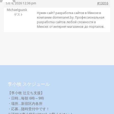
5月 6, 2026 12:36 pm
#13016
Michaelguask
Нужен сайт?
разработка сайтов в Минске в
ゲスト
компании domenanet.by. Профессиональная
разработка сайтов любой сложности в
Минске: от интернет-магазинов до порталов.
李小牧 スケジュール
【李小牧 辻立ち支援】
・日時…毎朝 6時～9時
・場所…新宿区内各所
・応募…随時受付中です！