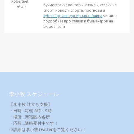
Robertnet
Букмекерские конторы: отзывы, ставки на
ゲスト
спорт, новости спорта, прогнозы и
кубок африки турнирная таблица
читайте
подробнее про ставки и букмекеров на
bkradar.com
李小牧 スケジュール
【李小牧 辻立ち支援】
・日時…毎朝 6時～9時
・場所…新宿区内各所
・応募…随時受付中です！
※詳細は李小牧Twitterをご覧ください！