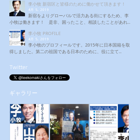
李小牧 新宿区と皆様のために働かせて頂きます！
4月 5, 2019
新宿をよりグローバルで活力ある街にするため、李
小牧は働きます！ 是非、困ったこと、相談したことがあれ...
李小牧 PROFILE
4月 5, 2019
李小牧のプロフィールです。2015年に日本国籍を取
得しました。第二の祖国である日本のために、役に立て...
Twitter
ギャラリー