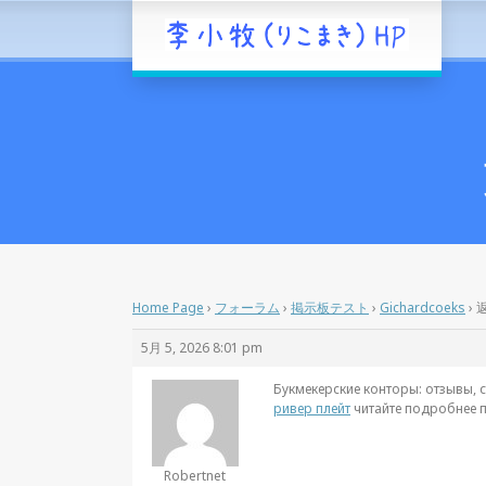
Home Page
›
フォーラム
›
掲示板テスト
›
Gichardcoeks
›
返
5月 5, 2026 8:01 pm
Букмекерские конторы: отзывы, с
ривер плейт
читайте подробнее п
Robertnet