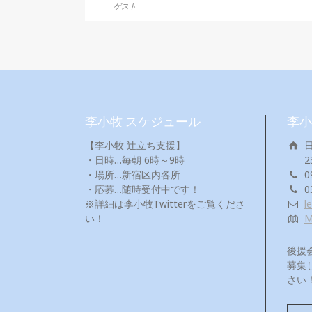
ゲスト
李小牧 スケジュール
李小
【李小牧 辻立ち支援】
・日時…毎朝 6時～9時
2
・場所…新宿区内各所
0
・応募…随時受付中です！
0
※詳細は李小牧Twitterをご覧くださ
l
い！
後援
募集
さい