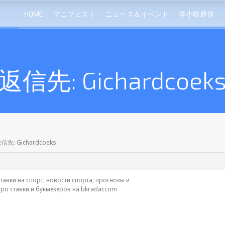
HOME
マニフェスト
ニュース＆イベント
李小牧通信
返信先: Gichardcoek
信先: Gichardcoeks
тавки на спорт, новости спорта, прогнозы и
ро ставки и букмекеров на bkradar.com