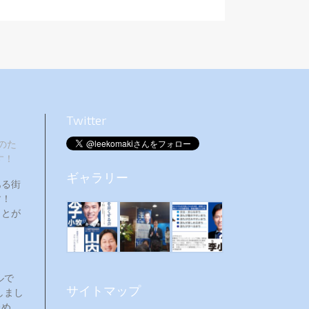
Twitter
のた
す！
ギャラリー
ある街
ます！
ことが
ルで
サイトマップ
しまし
ため