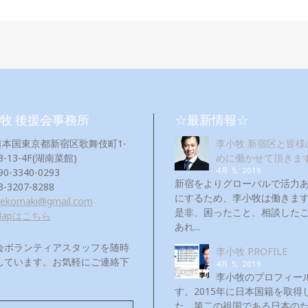
牧 後援会事務所
☆最新情報☆
日本国東京都新宿区歌舞伎町1-
李小牧 新宿区と皆様
3-13-4F(湖南菜館)
めに働かせて頂きま
4月 5, 2019
90-3340-0293
新宿をよりグローバルで活力
3-3207-8288
にするため、李小牧は働き
eekomaki@gmail.com
是非、困ったこと、相談した
Mapはこちら
あれ...
会ボランティアスタッフを随時
李小牧 PROFILE
しています。お気軽にご連絡下
4月 5, 2019
！
李小牧のプロフィー
す。2015年に日本国籍を取得
た。第二の祖国である日本の