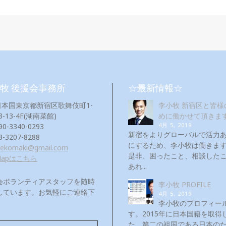
牧 後援会事務所
☆最新情報☆
日本国東京都新宿区歌舞伎町1-
李小牧 新宿区と皆様
3-13-4F(湖南菜館)
めに働かせて頂きま
4月 5, 2019
90-3340-0293
新宿をよりグローバルで活力
3-3207-8288
にするため、李小牧は働き
eekomaki@gmail.com
是非、困ったこと、相談した
Mapはこちら
あれ...
会ボランティアスタッフを随時
李小牧 PROFILE
しています。お気軽にご連絡下
4月 5, 2019
！
李小牧のプロフィー
す。2015年に日本国籍を取得
た。第二の祖国である日本の