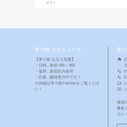
ゲスト
李小牧 スケジュール
李小
【李小牧 辻立ち支援】
・日時…毎朝 6時～9時
2
・場所…新宿区内各所
0
・応募…随時受付中です！
0
※詳細は李小牧Twitterをご覧くださ
l
い！
後援
募集
さい