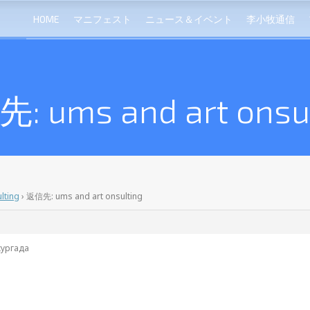
HOME
マニフェスト
ニュース＆イベント
李小牧通信
: ums and art onsul
lting
›
返信先: ums and art onsulting
хургада