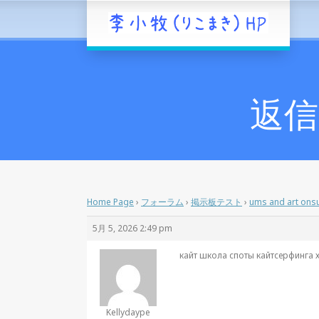
返信先
Home Page
›
フォーラム
›
掲示板テスト
›
ums and art onsu
5月 5, 2026 2:49 pm
кайт школа споты кайтсерфинга 
Kellydaype