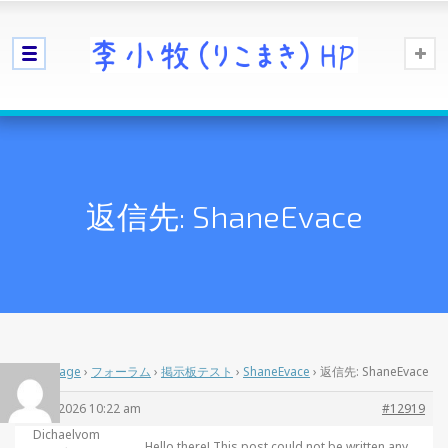
返信先: ShaneEvace
Home Page
›
フォーラム
›
掲示板テスト
›
ShaneEvace
›
返信先: ShaneEvace
5月 5, 2026 10:22 am
#12919
Dichaelvom
Hello there! This post could not be written any