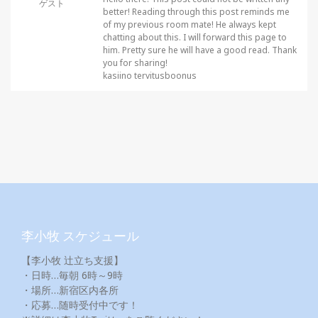
ゲスト
better! Reading through this post reminds me
of my previous room mate! He always kept
chatting about this. I will forward this page to
him. Pretty sure he will have a good read. Thank
you for sharing!
kasiino tervitusboonus
李小牧 スケジュール
【李小牧 辻立ち支援】
・日時…毎朝 6時～9時
・場所…新宿区内各所
・応募…随時受付中です！