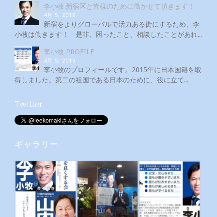
李小牧 新宿区と皆様のために働かせて頂きます！
4月 5, 2019
新宿をよりグローバルで活力ある街にするため、李
小牧は働きます！ 是非、困ったこと、相談したことがあれ...
李小牧 PROFILE
4月 5, 2019
李小牧のプロフィールです。2015年に日本国籍を取
得しました。第二の祖国である日本のために、役に立て...
Twitter
ギャラリー