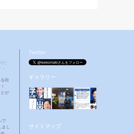
Twitter
のた
す！
ギャラリー
ある街
ます！
ことが
ルで
サイトマップ
しまし
ため