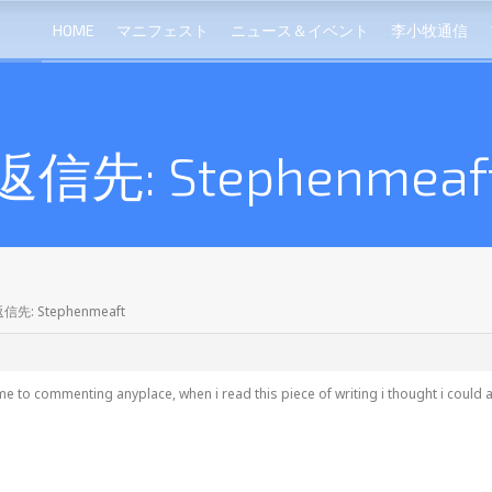
HOME
マニフェスト
ニュース＆イベント
李小牧通信
返信先: Stephenmeaf
信先: Stephenmeaft
 time to commenting anyplace, when i read this piece of writing i thought i cou