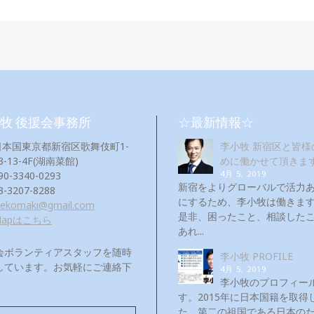
牧 後援会事務所
☆最新情報☆
日本国東京都新宿区歌舞伎町1-
李小牧 新宿区と皆様
3-13-4F(湖南菜館)
めに働かせて頂きま
4月 5, 2019
90-3340-0293
新宿をよりグローバルで活力
3-3207-8288
にするため、李小牧は働き
eekomaki@gmail.com
是非、困ったこと、相談した
Mapはこちら
あれ...
会ボランティアスタッフを随時
李小牧 PROFILE
しています。お気軽にご連絡下
4月 5, 2019
！
李小牧のプロフィー
す。2015年に日本国籍を取得
た。第二の祖国である日本の