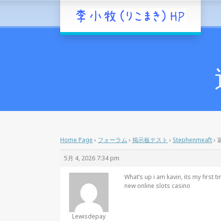
Home Page
›
フォーラム
›
掲示板テスト
›
Stephenmeaft
›
返
5月 4, 2026 7:34 pm
What’s up i am kavin, its my first
new online slots casino
Lewisdepay