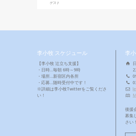
ゲスト
李小牧 スケジュール
李小
【李小牧 辻立ち支援】
・日時…毎朝 6時～9時
2
・場所…新宿区内各所
0
・応募…随時受付中です！
0
※詳細は李小牧Twitterをご覧くださ
l
い！
後援
募集
さい