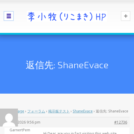
返信先: ShaneEvace
Home Page
›
フォーラム
›
掲示板テスト
›
ShaneEvace
›
返信先: ShaneEvace
5月 3, 2026 9:56 pm
#12736
GarnertPem
Hi Dear, are you in fact visiting this web site