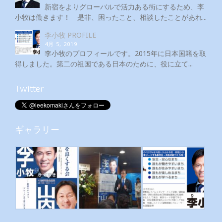
新宿をよりグローバルで活力ある街にするため、李
小牧は働きます！ 是非、困ったこと、相談したことがあれ...
李小牧 PROFILE
4月 5, 2019
李小牧のプロフィールです。2015年に日本国籍を取
得しました。第二の祖国である日本のために、役に立て...
Twitter
ギャラリー