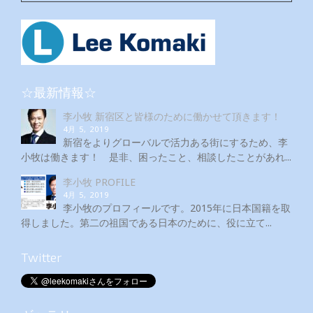
☆最新情報☆
李小牧 新宿区と皆様のために働かせて頂きます！
4月 5, 2019
新宿をよりグローバルで活力ある街にするため、李
小牧は働きます！ 是非、困ったこと、相談したことがあれ...
李小牧 PROFILE
4月 5, 2019
李小牧のプロフィールです。2015年に日本国籍を取
得しました。第二の祖国である日本のために、役に立て...
Twitter