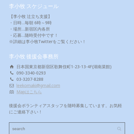
李小牧 スケジュール
【李小牧 辻立ち支援】
・日時…毎朝 6時～9時
・場所…新宿区内各所
・応募…随時受付中です！
※詳細は李小牧Twitterをご覧ください！
李小牧 後援会事務所
日本国東京都新宿区歌舞伎町1-23-13-4F(湖南菜館)
090-3340-0293
03-3207-8288
leekomaki@gmail.com
Mapはこちら
後援会ボランティアスタッフを随時募集しています。お気軽
にご連絡下さい！