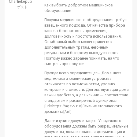
Charliekepub
Как выбрать добротное медицинское
ゲスト
оборудование
Покупка медицинского оборудования требует
взвешенного подхода. От качества прибора
зависят безопасность применения,
долговечность и простота использования.
Ошибочный выбор может привести к
дополнительным тратам, неточным
результатам и быстрому выходу из строя.
Поэтому важно заранее понимать, на что
смотреть при покупке.
Прежде всего определите цель. Домашняя
медтехника и клинические устройства
отличаются по возможностям, уровню
контроля и стоимости. Для эксплуатации дома
важны удобство, а для клиник — соответствие
стандартам и расширенный функционал
[url=https://agsvv.ru/]Лечение атопического
дерматита[/url]
Далее изучите документацию. У надежного
оборудования должны быть разрешительные
документы, локализованная документация и