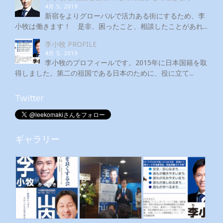
4月 5, 2019
新宿をよりグローバルで活力ある街にするため、李
小牧は働きます！ 是非、困ったこと、相談したことがあれ...
李小牧 PROFILE
4月 5, 2019
李小牧のプロフィールです。2015年に日本国籍を取
得しました。第二の祖国である日本のために、役に立て...
Twitter
ギャラリー