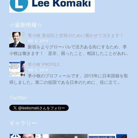
☆最新情報☆
李小牧 新宿区と皆様のために働かせて頂きます！
4月 5, 2019
新宿をよりグローバルで活力ある街にするため、李
小牧は働きます！ 是非、困ったこと、相談したことがあれ...
李小牧 PROFILE
4月 5, 2019
李小牧のプロフィールです。2015年に日本国籍を取
得しました。第二の祖国である日本のために、役に立て...
Twitter
ギャラリー