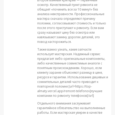
Второй важный критерий — первичный
осмотр. Качественный пункт ремонта не
обещает «починить все за 10 минут» без
анализа неисправности. Профессиональные
мастера сначала определяют причину
поломки, согласовывают стоимость и только
после этого приступают к ремонту. Если вам
сразу называют цену без осмотра или
навязывают замену дорогих деталей, это
повод насторожиться.
Также важно узнать, какие запчасти
использует мастерская. Надежный сервис
предлагает либо оригинальные компоненты,
либо качественные совместимые аналоги с
понятным происхождением. Хорошо, если
клиенту заранее объясняют разницу в цене,
ресурсе и гарантии. Использование дешевых и
сомнительных деталей часто приводит к
повторной поломке [url=https://top-
almaty.vercel.app/remont-telefonov]лучшие
компании по ремонту телефонов[/url]
Отдельного внимания заслуживает
гарантийное обязательство на выполненные
работы. Если мастерская уверен в качестве