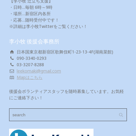
【李小牧 辻立ち支援】
・日時…毎朝 6時～9時
・場所…新宿区内各所
・応募…随時受付中です！
※詳細は李小牧Twitterをご覧ください！
李小牧 後援会事務所
日本国東京都新宿区歌舞伎町1-23-13-4F(湖南菜館)
090-3340-0293
03-3207-8288
leekomaki@gmail.com
Mapはこちら
後援会ボランティアスタッフを随時募集しています。お気軽
にご連絡下さい！