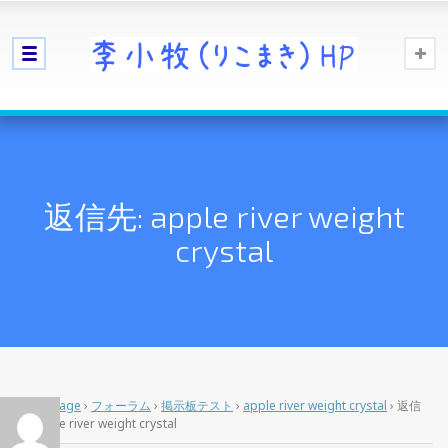
返信先: apple river weight
crystal
Home Page
›
フォーラム
›
掲示板テスト
›
apple river weight crystal
›
返信
先: apple river weight crystal