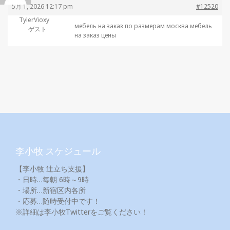
5月 1, 2026 12:17 pm
#12520
TylerVioxy
мебель на заказ по размерам москва
мебель
ゲスト
на заказ цены
李小牧 スケジュール
【李小牧 辻立ち支援】
・日時…毎朝 6時～9時
・場所…新宿区内各所
・応募…随時受付中です！
※詳細は李小牧Twitterをご覧ください！