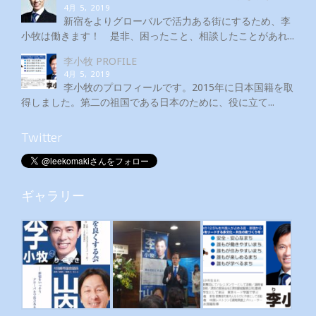
4月 5, 2019
新宿をよりグローバルで活力ある街にするため、李
小牧は働きます！ 是非、困ったこと、相談したことがあれ...
李小牧 PROFILE
4月 5, 2019
李小牧のプロフィールです。2015年に日本国籍を取
得しました。第二の祖国である日本のために、役に立て...
Twitter
ギャラリー