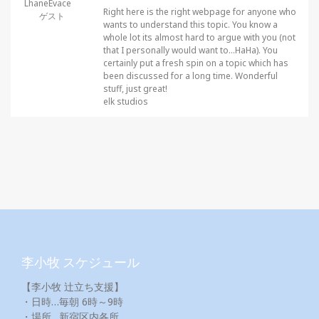
LhaneEvace
Right here is the right webpage for anyone who
ゲスト
wants to understand this topic. You know a
whole lot its almost hard to argue with you (not
that I personally would want to…HaHa). You
certainly put a fresh spin on a topic which has
been discussed for a long time. Wonderful
stuff, just great!
elk studios
李小牧 スケジュール
【李小牧 辻立ち支援】
・日時…毎朝 6時～9時
・場所…新宿区内各所