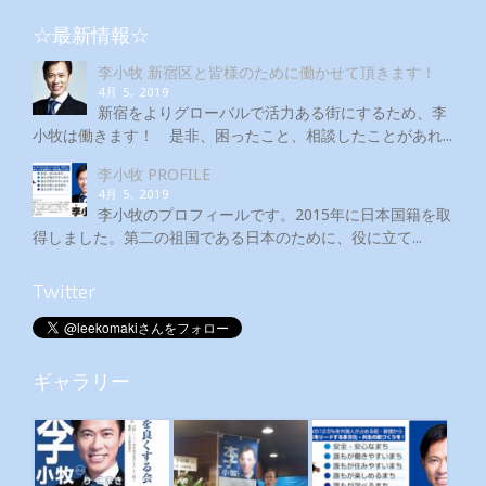
☆最新情報☆
李小牧 新宿区と皆様のために働かせて頂きます！
4月 5, 2019
新宿をよりグローバルで活力ある街にするため、李
小牧は働きます！ 是非、困ったこと、相談したことがあれ...
李小牧 PROFILE
4月 5, 2019
李小牧のプロフィールです。2015年に日本国籍を取
得しました。第二の祖国である日本のために、役に立て...
Twitter
ギャラリー