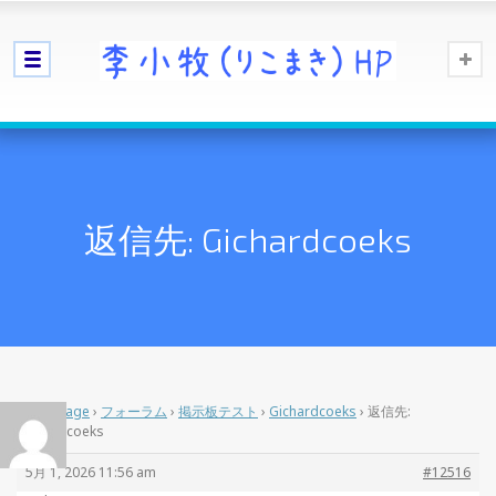
返信先: Gichardcoeks
Home Page
›
フォーラム
›
掲示板テスト
›
Gichardcoeks
›
返信先:
Gichardcoeks
5月 1, 2026 11:56 am
#12516