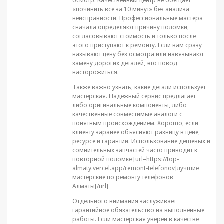
осмотр. Качественный центр не обещает
«починить все за 10 минут» без анализа
неисправности. Профессиональные мастера
сначала определяют причину поломки,
согласовывают стоимость и только после
этого приступают к ремонту. Если вам сразу
называют цену без осмотра или навязывают
замену дорогих деталей, это повод
насторожиться.
Также важно узнать, какие детали использует
мастерская. Надежный сервис предлагает
либо оригинальные компоненты, либо
качественные совместимые аналоги с
понятным происхождением. Хорошо, если
клиенту заранее объясняют разницу в цене,
ресурсе и гарантии. Использование дешевых и
сомнительных запчастей часто приводит к
повторной поломке [url=https://top-
almaty.vercel.app/remont-telefonov]лучшие
мастерские по ремонту телефонов
Алматы[/url]
Отдельного внимания заслуживает
гарантийное обязательство на выполненные
работы. Если мастерская уверен в качестве