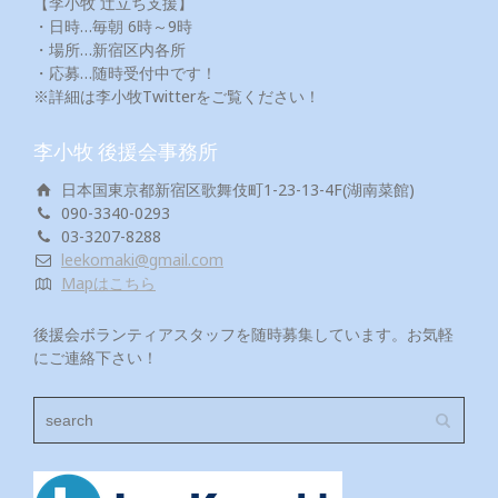
【李小牧 辻立ち支援】
・日時…毎朝 6時～9時
・場所…新宿区内各所
・応募…随時受付中です！
※詳細は李小牧Twitterをご覧ください！
李小牧 後援会事務所
日本国東京都新宿区歌舞伎町1-23-13-4F(湖南菜館)
090-3340-0293
03-3207-8288
leekomaki@gmail.com
Mapはこちら
後援会ボランティアスタッフを随時募集しています。お気軽
にご連絡下さい！