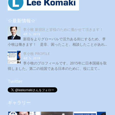
☆最新情報☆
李小牧 新宿区と皆様のために働かせて頂きます！
4月 5, 2019
新宿をよりグローバルで活力ある街にするため、李
小牧は働きます！ 是非、困ったこと、相談したことがあれ...
李小牧 PROFILE
4月 5, 2019
李小牧のプロフィールです。2015年に日本国籍を取
得しました。第二の祖国である日本のために、役に立て...
Twitter
ギャラリー