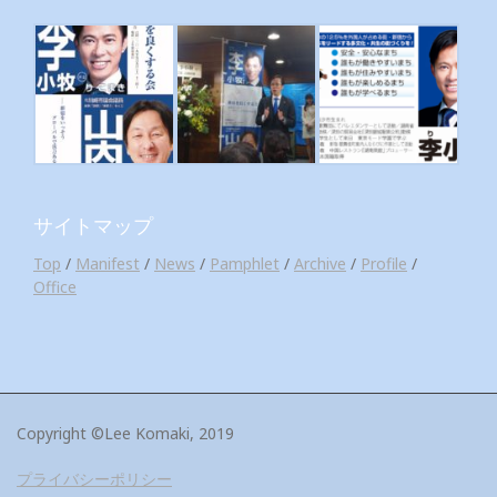
サイトマップ
Top
/
Manifest
/
News
/
Pamphlet
/
Archive
/
Profile
/
Office
Copyright ©Lee Komaki, 2019
プライバシーポリシー