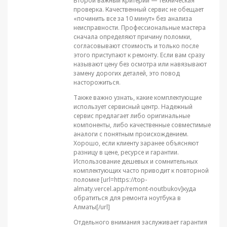
Второй важный критерий — техническая
проверка. Качественный сервис не обещает
«починить все за 10 минут» без анализа
неисправности. Профессиональные мастера
сначала определяют причину поломки,
согласовывают стоимость и только после
этого приступают к ремонту. Если вам сразу
называют цену без осмотра или навязывают
замену дорогих деталей, это повод
насторожиться.
Также важно узнать, какие комплектующие
использует сервисный центр. Надежный
сервис предлагает либо оригинальные
компоненты, либо качественные совместимые
аналоги с понятным происхождением.
Хорошо, если клиенту заранее объясняют
разницу в цене, ресурсе и гарантии.
Использование дешевых и сомнительных
комплектующих часто приводит к повторной
поломке [url=https://top-
almaty.vercel.app/remont-noutbukov]куда
обратиться для ремонта ноутбука в
Алматы[/url]
Отдельного внимания заслуживает гарантия