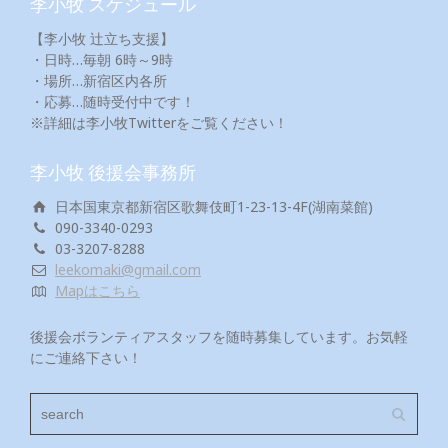
李小牧 スケジュール
【李小牧 辻立ち支援】
・日時…毎朝 6時～9時
・場所…新宿区内各所
・応募…随時受付中です！
※詳細は李小牧Twitterをご覧ください！
李小牧 後援会事務所
日本国東京都新宿区歌舞伎町1-23-13-4F(湖南菜館)
090-3340-0293
03-3207-8288
leekomaki@gmail.com
Mapはこちら
後援会ボランティアスタッフを随時募集しています。お気軽
にご連絡下さい！