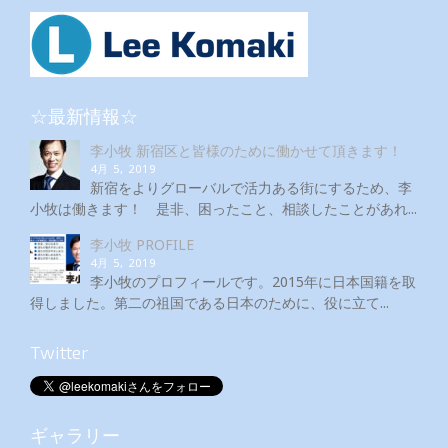
☆最新情報☆
李小牧 新宿区と皆様のために働かせて頂きます！
4月 5, 2019
新宿をよりグローバルで活力ある街にするため、李
小牧は働きます！ 是非、困ったこと、相談したことがあれ...
李小牧 PROFILE
4月 5, 2019
李小牧のプロフィールです。2015年に日本国籍を取
得しました。第二の祖国である日本のために、役に立て...
Twitter
ギャラリー