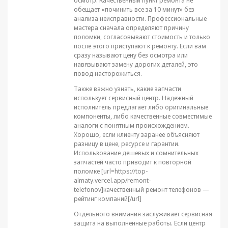
осмотр. Качественный пункт ремонта не
обещает «починить все за 10 минут» без
анализа неисправности. Профессиональные
мастера сначала определяют причину
поломки, согласовывают стоимость и только
после этого приступают к ремонту. Если вам
сразу называют цену без осмотра или
навязывают замену дорогих деталей, это
повод насторожиться.
Также важно узнать, какие запчасти
использует сервисный центр. Надежный
исполнитель предлагает либо оригинальные
компоненты, либо качественные совместимые
аналоги с понятным происхождением.
Хорошо, если клиенту заранее объясняют
разницу в цене, ресурсе и гарантии.
Использование дешевых и сомнительных
запчастей часто приводит к повторной
поломке [url=https://top-
almaty.vercel.app/remont-
telefonov]качественный ремонт телефонов —
рейтинг компаний[/url]
Отдельного внимания заслуживает сервисная
защита на выполненные работы. Если центр