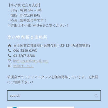
【李小牧 辻立ち支援】
・日時…毎朝 6時～9時
・場所…新宿区内各所
・応募…随時受付中です！
※詳細は李小牧Twitterをご覧ください！
李小牧 後援会事務所
日本国東京都新宿区歌舞伎町1-23-13-4F(湖南菜館)
090-3340-0293
03-3207-8288
leekomaki@gmail.com
Mapはこちら
後援会ボランティアスタッフを随時募集しています。お気軽
にご連絡下さい！