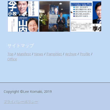
サイトマップ
Top
/
Manifest
/
News
/
Pamphlet
/
Archive
/
Profile
/
Office
Copyright ©Lee Komaki, 2019
プライバシーポリシー