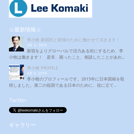
☆最新情報☆
李小牧 新宿区と皆様のために働かせて頂きます！
4月 5, 2019
新宿をよりグローバルで活力ある街にするため、李
小牧は働きます！ 是非、困ったこと、相談したことがあれ...
李小牧 PROFILE
4月 5, 2019
李小牧のプロフィールです。2015年に日本国籍を取
得しました。第二の祖国である日本のために、役に立て...
Twitter
ギャラリー