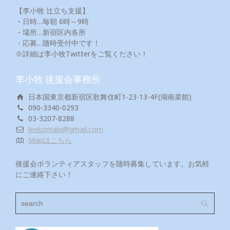
【李小牧 辻立ち支援】
・日時…毎朝 6時～9時
・場所…新宿区内各所
・応募…随時受付中です！
※詳細は李小牧Twitterをご覧ください！
李小牧 後援会事務所
日本国東京都新宿区歌舞伎町1-23-13-4F(湖南菜館)
090-3340-0293
03-3207-8288
leekomaki@gmail.com
Mapはこちら
後援会ボランティアスタッフを随時募集しています。お気軽
にご連絡下さい！