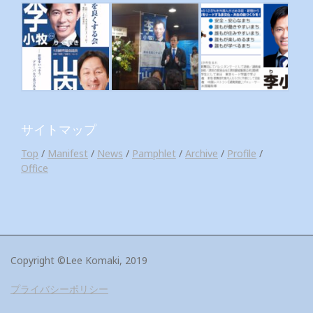
サイトマップ
Top
/
Manifest
/
News
/
Pamphlet
/
Archive
/
Profile
/
Office
Copyright ©Lee Komaki, 2019
プライバシーポリシー