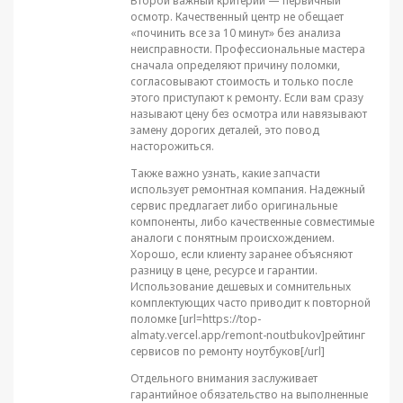
Второй важный критерий — первичный
осмотр. Качественный центр не обещает
«починить все за 10 минут» без анализа
неисправности. Профессиональные мастера
сначала определяют причину поломки,
согласовывают стоимость и только после
этого приступают к ремонту. Если вам сразу
называют цену без осмотра или навязывают
замену дорогих деталей, это повод
насторожиться.
Также важно узнать, какие запчасти
использует ремонтная компания. Надежный
сервис предлагает либо оригинальные
компоненты, либо качественные совместимые
аналоги с понятным происхождением.
Хорошо, если клиенту заранее объясняют
разницу в цене, ресурсе и гарантии.
Использование дешевых и сомнительных
комплектующих часто приводит к повторной
поломке [url=https://top-
almaty.vercel.app/remont-noutbukov]рейтинг
сервисов по ремонту ноутбуков[/url]
Отдельного внимания заслуживает
гарантийное обязательство на выполненные