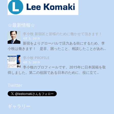
☆最新情報☆
李小牧 新宿区と皆様のために働かせて頂きます！
4月 5, 2019
新宿をよりグローバルで活力ある街にするため、李
小牧は働きます！ 是非、困ったこと、相談したことがあれ...
李小牧 PROFILE
4月 5, 2019
李小牧のプロフィールです。2015年に日本国籍を取
得しました。第二の祖国である日本のために、役に立て...
Twitter
ギャラリー