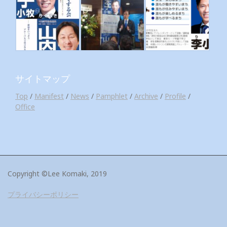
サイトマップ
Top
/
Manifest
/
News
/
Pamphlet
/
Archive
/
Profile
/
Office
Copyright ©Lee Komaki, 2019
プライバシーポリシー