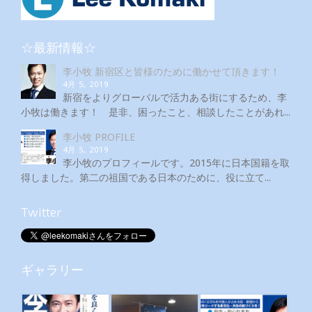
☆最新情報☆
李小牧 新宿区と皆様のために働かせて頂きます！
4月 5, 2019
新宿をよりグローバルで活力ある街にするため、李
小牧は働きます！ 是非、困ったこと、相談したことがあれ...
李小牧 PROFILE
4月 5, 2019
李小牧のプロフィールです。2015年に日本国籍を取
得しました。第二の祖国である日本のために、役に立て...
Twitter
ギャラリー