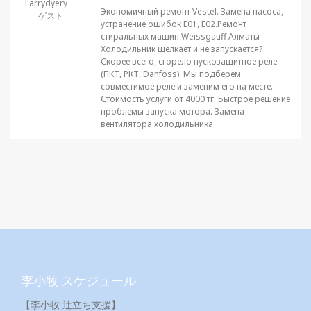
Larrydyery
Экономичный ремонт Vestel. Замена насоса,
ゲスト
устранение ошибок E01, E02.Ремонт
стиральных машин Weissgauff Алматы
Холодильник щелкает и не запускается?
Скорее всего, сгорело пускозащитное реле
(ПКТ, РКТ, Danfoss). Мы подберем
совместимое реле и заменим его на месте.
Стоимость услуги от 4000 тг. Быстрое решение
проблемы запуска мотора. Замена
вентилятора холодильника
李小牧 スケジュール
【李小牧 辻立ち支援】