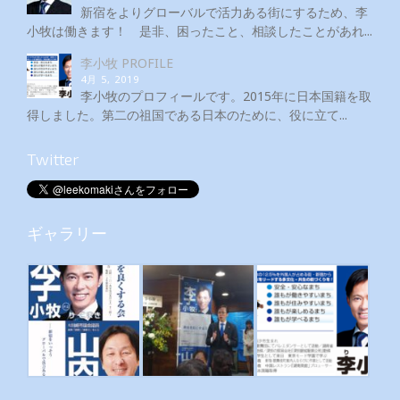
新宿をよりグローバルで活力ある街にするため、李
小牧は働きます！ 是非、困ったこと、相談したことがあれ...
李小牧 PROFILE
4月 5, 2019
李小牧のプロフィールです。2015年に日本国籍を取
得しました。第二の祖国である日本のために、役に立て...
Twitter
ギャラリー