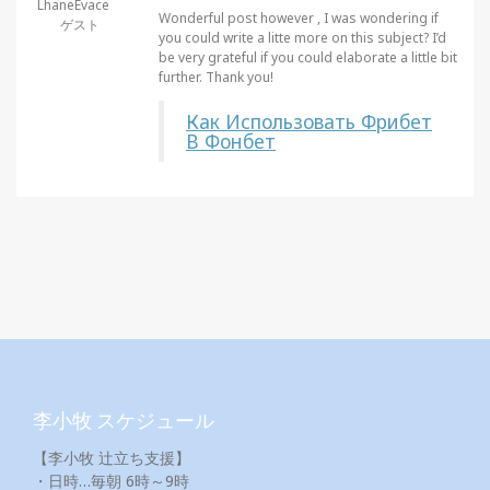
LhaneEvace
Wonderful post however , I was wondering if
ゲスト
you could write a litte more on this subject? I’d
be very grateful if you could elaborate a little bit
further. Thank you!
Как Использовать Фрибет
В Фонбет
李小牧 スケジュール
【李小牧 辻立ち支援】
・日時…毎朝 6時～9時