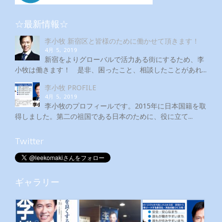
☆最新情報☆
李小牧 新宿区と皆様のために働かせて頂きます！
4月 5, 2019
新宿をよりグローバルで活力ある街にするため、李
小牧は働きます！ 是非、困ったこと、相談したことがあれ...
李小牧 PROFILE
4月 5, 2019
李小牧のプロフィールです。2015年に日本国籍を取
得しました。第二の祖国である日本のために、役に立て...
Twitter
ギャラリー