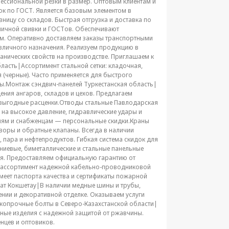
ессиональной резки в размер. Оптовым клиентам и
ок по ГОСТ. Является базовым элементом в
ницу со складов. Быстрая отгрузка и доставка по
зличной свивки и ГОСТов. Обеспечивают
м. Оперативно доставляем заказы транспортными
личного назначения. Реализуем продукцию в
ханических свойств на производстве. Приглашаем к
ласть|Ассортимент стальной сетки: кладочная,
 (черные). Часто применяется для быстрого
ты.Монтаж сэндвич-панелей Туркестанская область|
ния ангаров, складов и цехов. Предлагаем
 выгодные расценки.Отводы стальные Павлодарская
а высокое давление, гидравлические удары и
елям и снабженцам — персональные скидки.Краны
оры и обратные клапаны. Всегда в наличии
пара и нефтепродуктов. Гибкая система скидок для
иевые, биметаллические и стальные панельные
ия. Предоставляем официальную гарантию от
й ассортимент надежной кабельно-проводниковой
имеет паспорта качества и сертификаты пожарной
кат Кокшетау|В наличии медные шины и трубы,
нии и декоративной отделке. Оказываем услуги
копрочные болты в Северо-Казахстанской области|
ные изделия с надежной защитой от ржавчины.
нцев и оптовиков.