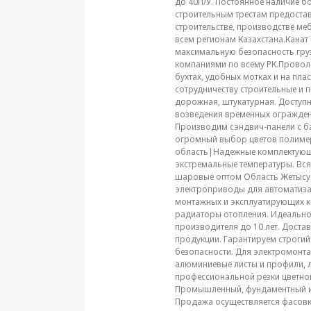
до 40П/У. Постоянное наличие б
строительным трестам предоста
строительстве, производстве ме
всем регионам Казахстана.Канат
максимальную безопасность гру
компаниями по всему РК.Провол
бухтах, удобных мотках и на пл
сотрудничеству строительные и 
дорожная, штукатурная. Доступн
возведения временных ограждени
Производим сэндвич-панели с б
огромный выбор цветов полимер
область|Надежные комплектующи
экстремальные температуры. Вс
шаровые оптом Область Жетысу|
электроприводы для автоматизац
монтажных и эксплуатирующих к
радиаторы отопления. Идеально
производителя до 10 лет. Дост
продукции. Гарантируем строгий
безопасности. Для электромонта
алюминиевые листы и профили, л
профессиональной резки цветно
Промышленный, фундаментный и 
Продажа осуществляется фасовко