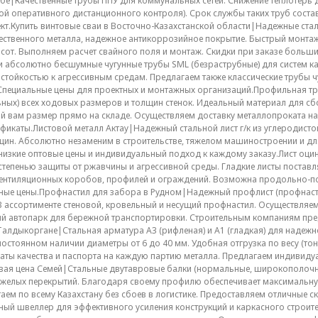
бе|Качественные трубы ППУ для коммунальных сетей. Снижение теплотерь д
ой оперативного дистанционного контроля). Срок службы таких труб соста
кт.Купить винтовые сваи в Восточно-Казахстанской области|Надежные ста
ественного металла, надежное антикоррозийное покрытие. Быстрый монтаж
сот. Выполняем расчет свайного поля и монтаж. Скидки при заказе больш
 абсолютно бесшумные чугунные трубы SML (безраструбные) для систем к
стойкостью к агрессивным средам. Предлагаем также классические трубы ч
 Специальные цены для проектных и монтажных организаций.Профильная 
ных) всех ходовых размеров и толщин стенок. Идеальный материал для сб
й вам размер прямо на складе. Осуществляем доставку металлопроката на 
икаты.Листовой металл Актау|Надежный стальной лист г/к из углеродистой
ин. Абсолютно незаменим в строительстве, тяжелом машиностроении и для
 низкие оптовые цены и индивидуальный подход к каждому заказу.Лист о
степенью защиты от ржавчины и агрессивной среды. Гладкие листы поставл
вентиляционных коробов, профилей и ограждений. Возможна продольно-по
ные цены.Профнастил для забора в Рудном|Надежный профлист (профнасти
 ассортименте стеновой, кровельный и несущий профнастил. Осуществляем
ный автопарк для бережной транспортировки. Строительным компаниям пре
 Талдыкоргане|Стальная арматура А3 (рифленая) и А1 (гладкая) для наде
постоянном наличии диаметры от 6 до 40 мм. Удобная отгрузка по весу (то
аты качества и паспорта на каждую партию металла. Предлагаем индивиду
овая цена Семей|Стальные двутавровые балки (нормальные, широкополочн
яжелых перекрытий. Благодаря своему профилю обеспечивает максимальную
аем по всему Казахстану без сбоев в логистике. Предоставляем отличные с
ный швеллер для эффективного усиления конструкций и каркасного строите