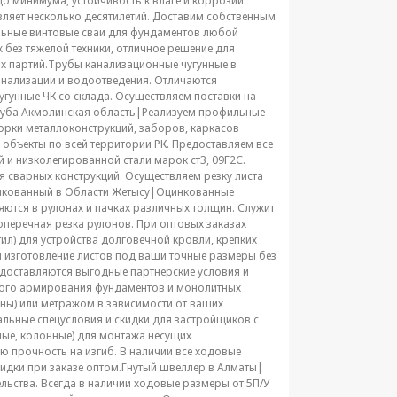
о минимума, устойчивость к влаге и коррозии.
вляет несколько десятилетий. Доставим собственным
льные винтовые сваи для фундаментов любой
 без тяжелой техники, отличное решение для
их партий.Трубы канализационные чугунные в
анализации и водоотведения. Отличаются
угунные ЧК со склада. Осуществляем поставки на
труба Акмолинская область|Реализуем профильные
орки металлоконструкций, заборов, каркасов
объекты по всей территории РК. Предоставляем все
 и низколегированной стали марок ст3, 09Г2С.
 сварных конструкций. Осуществляем резку листа
цинкованный в Области Жетысу|Оцинкованные
яются в рулонах и пачках различных толщин. Служит
перечная резка рулонов. При оптовых заказах
л) для устройства долговечной кровли, крепких
 изготовление листов под ваши точные размеры без
доставляются выгодные партнерские условия и
жного армирования фундаментов и монолитных
нны) или метражом в зависимости от ваших
альные спецусловия и скидки для застройщиков с
ые, колонные) для монтажа несущих
 прочность на изгиб. В наличии все ходовые
кидки при заказе оптом.Гнутый швеллер в Алматы|
льства. Всегда в наличии ходовые размеры от 5П/У