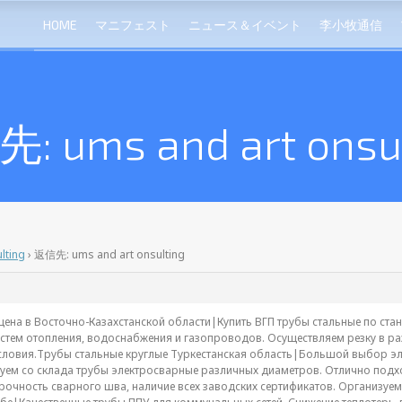
HOME
マニフェスト
ニュース＆イベント
李小牧通信
: ums and art onsul
lting
›
返信先: ums and art onsulting
цена в Восточно-Казахстанской области|Купить ВГП трубы стальные по ста
стем отопления, водоснабжения и газопроводов. Осуществляем резку в раз
словия.Трубы стальные круглые Туркестанская область|Большой выбор эле
уем со склада трубы электросварные различных диаметров. Отлично подхо
очность сварного шва, наличие всех заводских сертификатов. Организуем