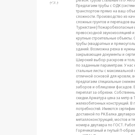
регион.Трубы стальные ППУ Акто
ゲスト
Предлагаем трубы с ОДК (систем
транспортом прямо на ваш объе
сложности. Производство из кач
сложных грунтов и перепадов вы
Туркестане|Пожаробезопасные и
превосходной звукоизоляцией и 
крупные строительные объекты.
трубы (квадратных и прямоуголь
зданий. Возможна резка в нужны
закрывающие документы и сертиф
Широкий выбор раскроев и толщ
по заданным параметрам. У нас
стальные листы с максимальной 
отличной основой для кровли, 
предлагаем специальные снижен
заборов и облицовки фасадов. В
переплат за обрезки. Собствен
скидки.Арматура цена за метр в
железобетонных конструкций. В 
потребностей. Имеются сертифик
доставкой по РК.Балка двутавр
металлоконструкций, мостов и т
номера двутавра по ГОСТ. Работ
Горячекатаный и гнутый П-образ