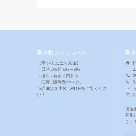
李小牧 スケジュール
李小
【李小牧 辻立ち支援】
・日時…毎朝 6時～9時
2
・場所…新宿区内各所
0
・応募…随時受付中です！
0
※詳細は李小牧Twitterをご覧くださ
l
い！
後援
募集
さい