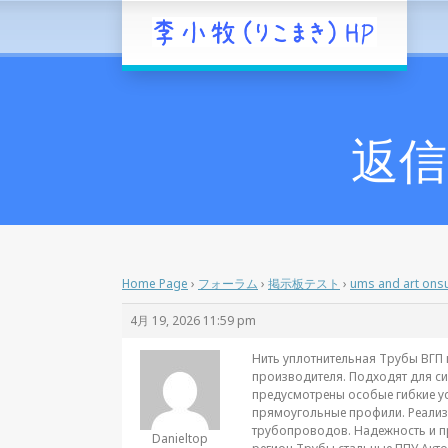
返信先
Home Page
›
フォーラム
›
掲示板テスト
›
ums and art onsu
4月 19, 2026 11:59 pm
Нить уплотнительная Трубы ВГП 
производителя. Подходят для си
предусмотрены особые гибкие у
прямоугольные профили. Реализ
трубопроводов. Надежность и пр
Danieltop