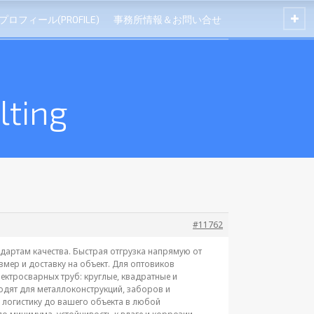
プロフィール(PROFILE)
事務所情報＆お問い合せ
ting
#11762
ндартам качества. Быстрая отгрузка напрямую от
мер и доставку на объект. Для оптовиков
ктросварных труб: круглые, квадратные и
дят для металлоконструкций, заборов и
 логистику до вашего объекта в любой