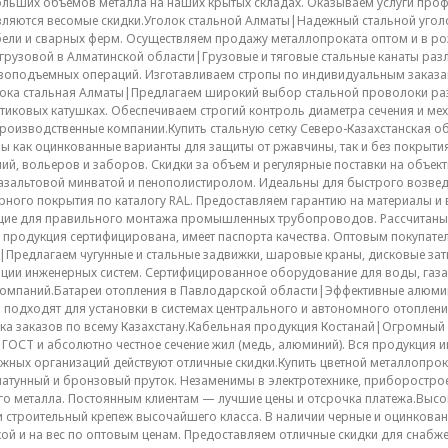
ольших объемов металла на наших крытых складах. Оказываем услуги проф
вляются весомые скидки.Уголок стальной Алматы|Надежный стальной угол
бели и сварных ферм. Осуществляем продажу металлопроката оптом и в роз
 грузовой в Алматинской области|Грузовые и тяговые стальные канаты ра
зоподъемных операций. Изготавливаем стропы по индивидуальным заказа
ока стальная Алматы|Предлагаем широкий выбор стальной проволоки раз
астиковых катушках. Обеспечиваем строгий контроль диаметра сечения и ме
производственные компании.Купить стальную сетку Северо-Казахстанская об
ы как оцинкованные варианты для защиты от ржавчины, так и без покрытия
й, вольеров и заборов. Скидки за объем и регулярные поставки на объек
азальтовой минватой и пенополистиролом. Идеальны для быстрого возведе
ного покрытия по каталогу RAL. Предоставляем гарантию на материалы и
е для правильного монтажа промышленных трубопроводов. Рассчитаны н
я продукция сертифицирована, имеет паспорта качества. Оптовым покупат
Предлагаем чугунные и стальные задвижки, шаровые краны, дисковые затв
ии инженерных систем. Сертифицированное оборудование для воды, газа, 
омпаний.Батареи отопления в Павлодарской области|Эффективные алюмин
 подходят для установки в системах центрального и автономного отоплен
авка заказов по всему Казахстану.Кабельная продукция Костанай|Огромны
 ГОСТ и абсолютно честное сечение жил (медь, алюминий). Вся продукция 
жных организаций действуют отличные скидки.Купить цветной металлопро
атунный и бронзовый пруток. Незаменимы в электротехнике, приборострое
го металла. Постоянным клиентам — лучшие цены и отсрочка платежа.Высо
строительный крепеж высочайшего класса. В наличии черные и оцинкован
й и на вес по оптовым ценам. Предоставляем отличные скидки для снабже