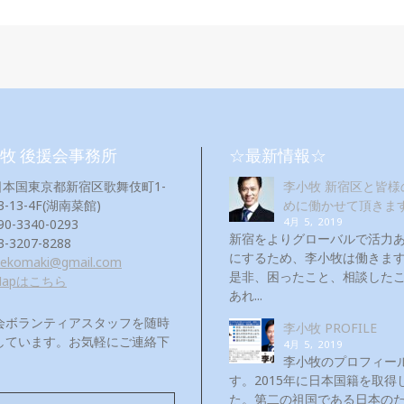
牧 後援会事務所
☆最新情報☆
日本国東京都新宿区歌舞伎町1-
李小牧 新宿区と皆様
3-13-4F(湖南菜館)
めに働かせて頂きま
4月 5, 2019
90-3340-0293
新宿をよりグローバルで活力
3-3207-8288
にするため、李小牧は働き
eekomaki@gmail.com
是非、困ったこと、相談した
Mapはこちら
あれ...
会ボランティアスタッフを随時
李小牧 PROFILE
しています。お気軽にご連絡下
4月 5, 2019
！
李小牧のプロフィー
す。2015年に日本国籍を取得
た。第二の祖国である日本の