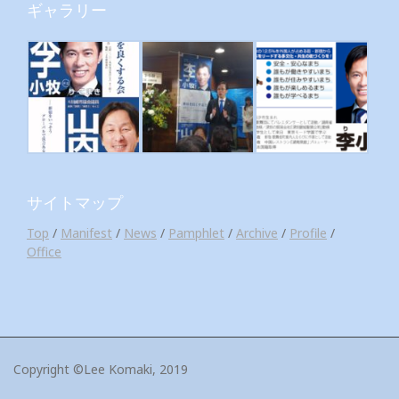
ギャラリー
サイトマップ
Top
/
Manifest
/
News
/
Pamphlet
/
Archive
/
Profile
/
Office
Copyright ©Lee Komaki, 2019