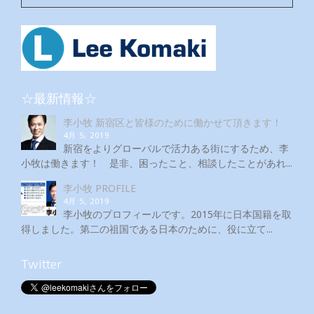
☆最新情報☆
李小牧 新宿区と皆様のために働かせて頂きます！
4月 5, 2019
新宿をよりグローバルで活力ある街にするため、李
小牧は働きます！ 是非、困ったこと、相談したことがあれ...
李小牧 PROFILE
4月 5, 2019
李小牧のプロフィールです。2015年に日本国籍を取
得しました。第二の祖国である日本のために、役に立て...
Twitter