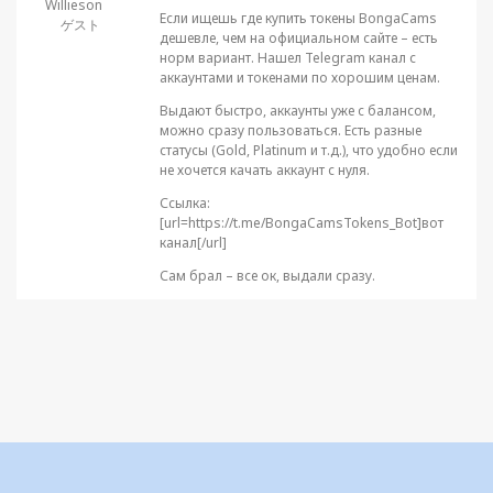
Willieson
Если ищешь где купить токены BongaCams
ゲスト
дешевле, чем на официальном сайте – есть
норм вариант. Нашел Telegram канал с
аккаунтами и токенами по хорошим ценам.
Выдают быстро, аккаунты уже с балансом,
можно сразу пользоваться. Есть разные
статусы (Gold, Platinum и т.д.), что удобно если
не хочется качать аккаунт с нуля.
Ссылка:
[url=https://t.me/BongaCamsTokens_Bot]вот
канал[/url]
Сам брал – все ок, выдали сразу.