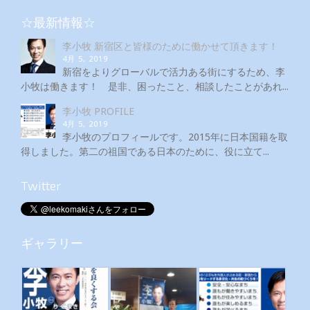
☆最新情報☆
李小牧 新宿区と皆様のために働かせて頂きます！
4月 5, 2019
新宿をよりグローバルで活力ある街にするため、李
小牧は働きます！ 是非、困ったこと、相談したことがあれ...
李小牧 PROFILE
4月 5, 2019
李小牧のプロフィールです。2015年に日本国籍を取
得しました。第二の祖国である日本のために、役に立て...
Twitter
ギャラリー