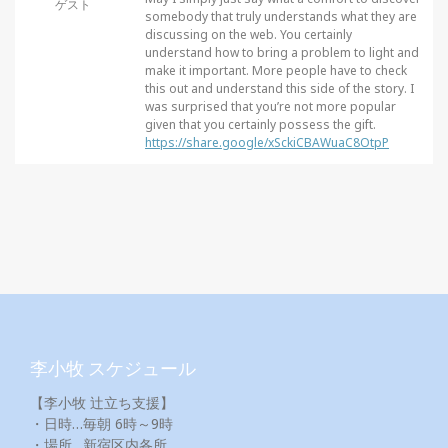
ゲスト
somebody that truly understands what they are
discussing on the web. You certainly
understand how to bring a problem to light and
make it important. More people have to check
this out and understand this side of the story. I
was surprised that you’re not more popular
given that you certainly possess the gift.
https://share.google/xSckiCBAWuaC8OtpP
李小牧 スケジュール
【李小牧 辻立ち支援】
・日時…毎朝 6時～9時
・場所…新宿区内各所