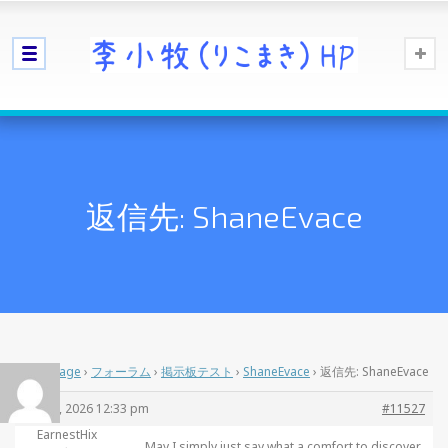
返信先: ShaneEvace
Home Page
›
フォーラム
›
掲示板テスト
›
ShaneEvace
›
返信先: ShaneEvace
4月 15, 2026 12:33 pm
#11527
EarnestHix
May I simply just say what a comfort to discover