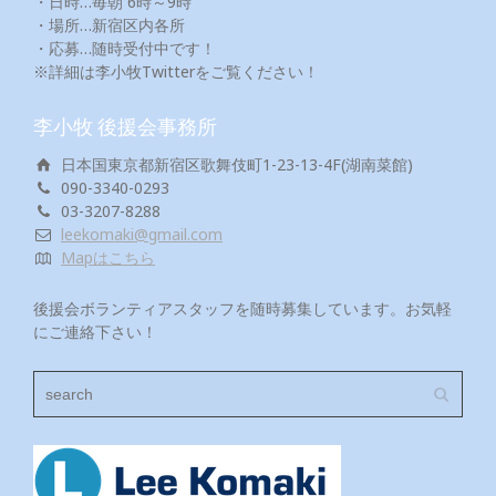
・日時…毎朝 6時～9時
・場所…新宿区内各所
・応募…随時受付中です！
※詳細は李小牧Twitterをご覧ください！
李小牧 後援会事務所
日本国東京都新宿区歌舞伎町1-23-13-4F(湖南菜館)
090-3340-0293
03-3207-8288
leekomaki@gmail.com
Mapはこちら
後援会ボランティアスタッフを随時募集しています。お気軽
にご連絡下さい！