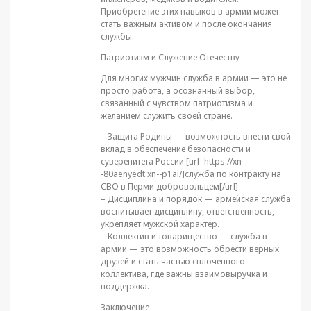
Приобретение этих навыков в армии может
стать важным активом и после окончания
службы.
Патриотизм и Служение Отечеству
Для многих мужчин служба в армии — это не
просто работа, а осознанный выбор,
связанный с чувством патриотизма и
желанием служить своей стране.
– Защита Родины — возможность внести свой
вклад в обеспечение безопасности и
суверенитета России [url=https://xn-
-80aenyedt.xn--p1ai/]служба по контракту на
СВО в Перми добровольцем[/url]
– Дисциплина и порядок — армейская служба
воспитывает дисциплину, ответственность,
укрепляет мужской характер.
– Коллектив и товарищество — служба в
армии — это возможность обрести верных
друзей и стать частью сплоченного
коллектива, где важны взаимовыручка и
поддержка.
Заключение