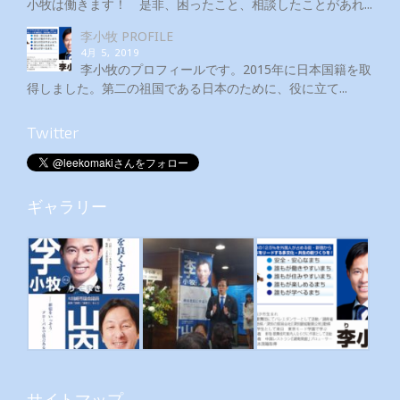
小牧は働きます！ 是非、困ったこと、相談したことがあれ...
李小牧 PROFILE
4月 5, 2019
李小牧のプロフィールです。2015年に日本国籍を取
得しました。第二の祖国である日本のために、役に立て...
Twitter
ギャラリー
サイトマップ