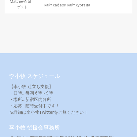
MatthewNIB
кайт сафари кайт хургада
ゲスト
李小牧 スケジュール
【李小牧 辻立ち支援】
・日時…毎朝 6時～9時
・場所…新宿区内各所
・応募…随時受付中です！
※詳細は李小牧Twitterをご覧ください！
李小牧 後援会事務所