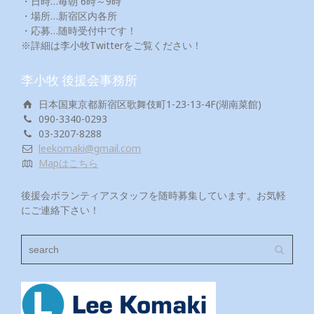
・日時…毎朝 6時～9時
・場所…新宿区内各所
・応募…随時受付中です！
※詳細は李小牧Twitterをご覧ください！
李小牧 後援会事務所
日本国東京都新宿区歌舞伎町1-23-13-4F(湖南菜館)
090-3340-0293
03-3207-8288
leekomaki@gmail.com
Mapはこちら
後援会ボランティアスタッフを随時募集しています。お気軽
にご連絡下さい！