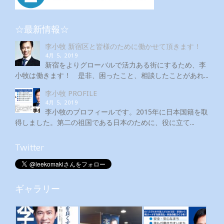
☆最新情報☆
李小牧 新宿区と皆様のために働かせて頂きます！
4月 5, 2019
新宿をよりグローバルで活力ある街にするため、李
小牧は働きます！ 是非、困ったこと、相談したことがあれ...
李小牧 PROFILE
4月 5, 2019
李小牧のプロフィールです。2015年に日本国籍を取
得しました。第二の祖国である日本のために、役に立て...
Twitter
ギャラリー