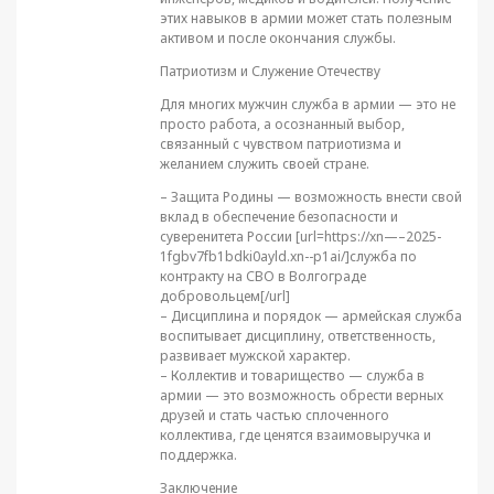
этих навыков в армии может стать полезным
активом и после окончания службы.
Патриотизм и Служение Отечеству
Для многих мужчин служба в армии — это не
просто работа, а осознанный выбор,
связанный с чувством патриотизма и
желанием служить своей стране.
– Защита Родины — возможность внести свой
вклад в обеспечение безопасности и
суверенитета России [url=https://xn—–2025-
1fgbv7fb1bdki0ayld.xn--p1ai/]служба по
контракту на СВО в Волгограде
добровольцем[/url]
– Дисциплина и порядок — армейская служба
воспитывает дисциплину, ответственность,
развивает мужской характер.
– Коллектив и товарищество — служба в
армии — это возможность обрести верных
друзей и стать частью сплоченного
коллектива, где ценятся взаимовыручка и
поддержка.
Заключение