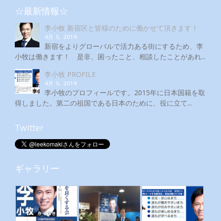
☆最新情報☆
李小牧 新宿区と皆様のために働かせて頂きます！
4月 5, 2019
新宿をよりグローバルで活力ある街にするため、李
小牧は働きます！ 是非、困ったこと、相談したことがあれ...
李小牧 PROFILE
4月 5, 2019
李小牧のプロフィールです。2015年に日本国籍を取
得しました。第二の祖国である日本のために、役に立て...
Twitter
ギャラリー