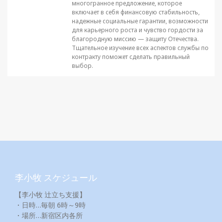
многогранное предложение, которое
включает в себя финансовую стабильность,
надежные социальные гарантии, возможности
для карьерного роста и чувство гордости за
благородную миссию — защиту Отечества.
Тщательное изучение всех аспектов службы по
контракту поможет сделать правильный
выбор.
李小牧 スケジュール
【李小牧 辻立ち支援】
・日時…毎朝 6時～9時
・場所…新宿区内各所