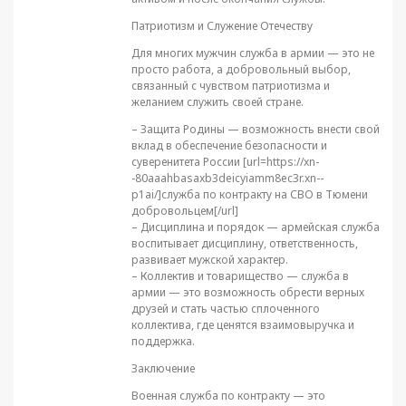
Патриотизм и Служение Отечеству
Для многих мужчин служба в армии — это не
просто работа, а добровольный выбор,
связанный с чувством патриотизма и
желанием служить своей стране.
– Защита Родины — возможность внести свой
вклад в обеспечение безопасности и
суверенитета России [url=https://xn-
-80aaahbasaxb3deicyiamm8ec3r.xn--
p1ai/]служба по контракту на СВО в Тюмени
добровольцем[/url]
– Дисциплина и порядок — армейская служба
воспитывает дисциплину, ответственность,
развивает мужской характер.
– Коллектив и товарищество — служба в
армии — это возможность обрести верных
друзей и стать частью сплоченного
коллектива, где ценятся взаимовыручка и
поддержка.
Заключение
Военная служба по контракту — это