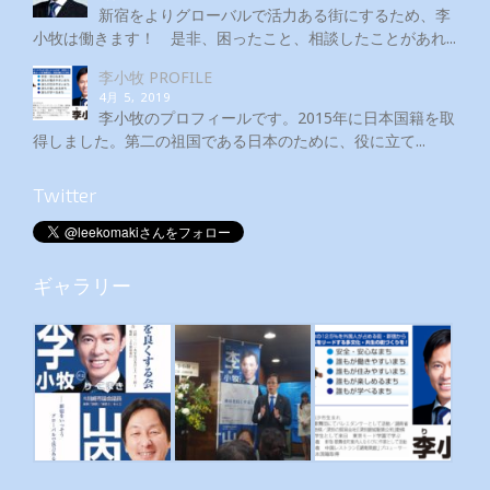
新宿をよりグローバルで活力ある街にするため、李
小牧は働きます！ 是非、困ったこと、相談したことがあれ...
李小牧 PROFILE
4月 5, 2019
李小牧のプロフィールです。2015年に日本国籍を取
得しました。第二の祖国である日本のために、役に立て...
Twitter
ギャラリー