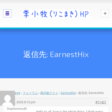
返信先: EarnestHix
Home Page
›
フォーラム
›
掲示板テスト
›
EarnestHix
›
返信先: EarnestHix
4月 13, 2026 8:10 pm
#11421
Stephenmeaft
Hello to all, how is the whole thing, I think every