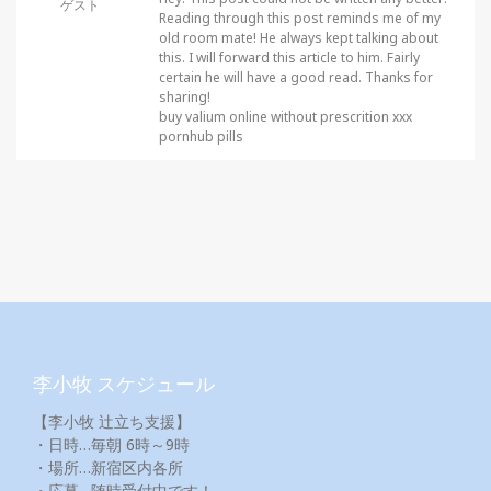
ゲスト
Reading through this post reminds me of my
old room mate! He always kept talking about
this. I will forward this article to him. Fairly
certain he will have a good read. Thanks for
sharing!
buy valium online without prescrition xxx
pornhub pills
李小牧 スケジュール
【李小牧 辻立ち支援】
・日時…毎朝 6時～9時
・場所…新宿区内各所
・応募…随時受付中です！