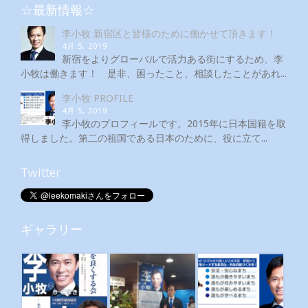
☆最新情報☆
李小牧 新宿区と皆様のために働かせて頂きます！
4月 5, 2019
新宿をよりグローバルで活力ある街にするため、李
小牧は働きます！ 是非、困ったこと、相談したことがあれ...
李小牧 PROFILE
4月 5, 2019
李小牧のプロフィールです。2015年に日本国籍を取
得しました。第二の祖国である日本のために、役に立て...
Twitter
ギャラリー