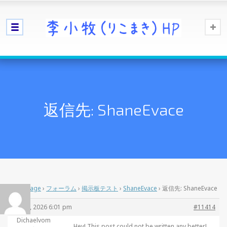
返信先: ShaneEvace
Home Page
›
フォーラム
›
掲示板テスト
›
ShaneEvace
›
返信先: ShaneEvace
4月 13, 2026 6:01 pm
#11414
Dichaelvom
Hey! This post could not be written any better!