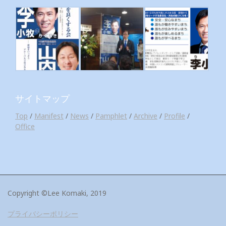
サイトマップ
Top
/
Manifest
/
News
/
Pamphlet
/
Archive
/
Profile
/
Office
Copyright ©Lee Komaki, 2019
プライバシーポリシー