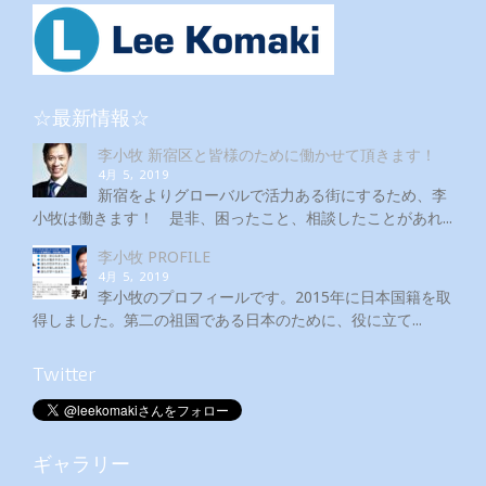
☆最新情報☆
李小牧 新宿区と皆様のために働かせて頂きます！
4月 5, 2019
新宿をよりグローバルで活力ある街にするため、李
小牧は働きます！ 是非、困ったこと、相談したことがあれ...
李小牧 PROFILE
4月 5, 2019
李小牧のプロフィールです。2015年に日本国籍を取
得しました。第二の祖国である日本のために、役に立て...
Twitter
ギャラリー