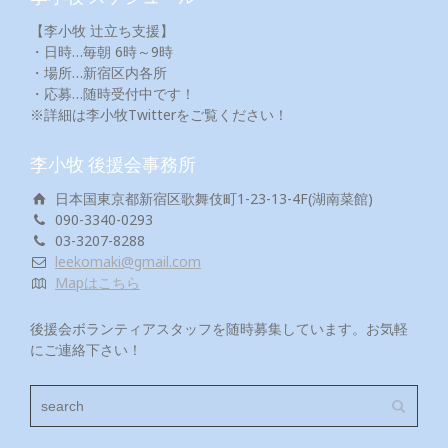
【李小牧 辻立ち支援】
・日時…毎朝 6時～9時
・場所…新宿区内各所
・応募…随時受付中です！
※詳細は李小牧Twitterをご覧ください！
李小牧 後援会事務所
日本国東京都新宿区歌舞伎町1-23-13-4F(湖南菜館)
090-3340-0293
03-3207-8288
leekomaki@gmail.com
Mapはこちら
後援会ボランティアスタッフを随時募集しています。お気軽
にご連絡下さい！