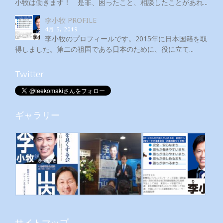
小牧は働きます！ 是非、困ったこと、相談したことがあれ...
李小牧 PROFILE
4月 5, 2019
李小牧のプロフィールです。2015年に日本国籍を取
得しました。第二の祖国である日本のために、役に立て...
Twitter
ギャラリー
サイトマップ