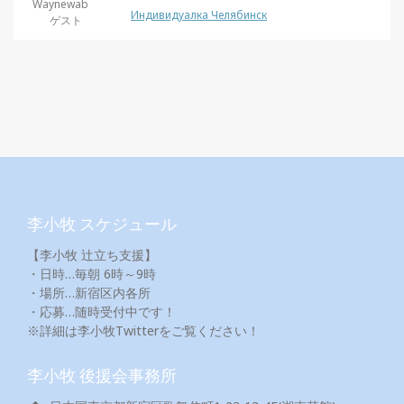
Waynewab
Индивидуалка Челябинск
ゲスト
李小牧 スケジュール
【李小牧 辻立ち支援】
・日時…毎朝 6時～9時
・場所…新宿区内各所
・応募…随時受付中です！
※詳細は李小牧Twitterをご覧ください！
李小牧 後援会事務所