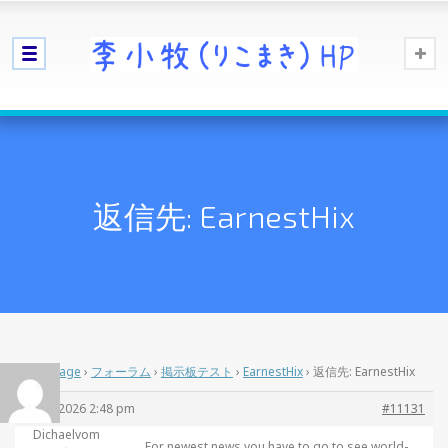
返信先: EarnestHix
Home Page
›
フォーラム
›
掲示板テスト
›
EarnestHix
›
返信先: EarnestHix
4月 8, 2026 2:48 pm
#11131
Dichaelvom
For newest news you have to go to see world-