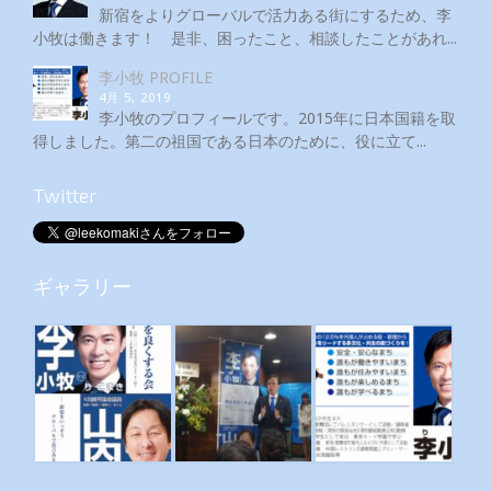
新宿をよりグローバルで活力ある街にするため、李
小牧は働きます！ 是非、困ったこと、相談したことがあれ...
李小牧 PROFILE
4月 5, 2019
李小牧のプロフィールです。2015年に日本国籍を取
得しました。第二の祖国である日本のために、役に立て...
Twitter
ギャラリー