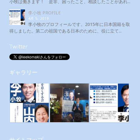
小牧は働きます！ 是非、困ったこと、相談したことがあれ...
李小牧 PROFILE
4月 5, 2019
李小牧のプロフィールです。2015年に日本国籍を取
得しました。第二の祖国である日本のために、役に立て...
Twitter
ギャラリー
サイトマップ