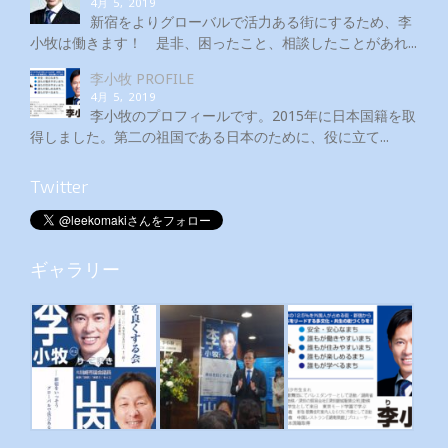
4月 5, 2019
新宿をよりグローバルで活力ある街にするため、李
小牧は働きます！ 是非、困ったこと、相談したことがあれ...
李小牧 PROFILE
4月 5, 2019
李小牧のプロフィールです。2015年に日本国籍を取
得しました。第二の祖国である日本のために、役に立て...
Twitter
ギャラリー