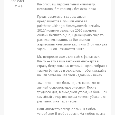
ChrisStirl
Киного: Ваш персональный кинотеатр.
ゲスト
Бесплатно, без границ и без остановки.
Представьте мир, где ваш диван
превращается в лучший кинозал
[url=https://kinogo-film.my/novinki-serialov-
2026/]новинки сериалов 2026 смотреть
онлайн бесплатно[/url] Где не нужно сверять
расписания, платить за билеты или
жертвовать качеством картинки. Этот мир уже
здесь — и он называется Кинго.
Мы не просто еще один сайт с фильмами.
Кинго — это ваша законная кинокарта в
страну безграничных историй. Здесь собраны
тысячи фильмов и сериалов, чтобы каждый в
вашей семье нашел свой идеальный вечер.
«Киного» — это больше, чем кино. Это ваш
личный островок удовольствия. После
трудного дня, в выходной утром, на большой
семейный вечер или когда хочется убежать от
реальности на пару часов.
Ваш кинотеатр всегда с вами. В любом
устройстве. В любое время. На любом языке