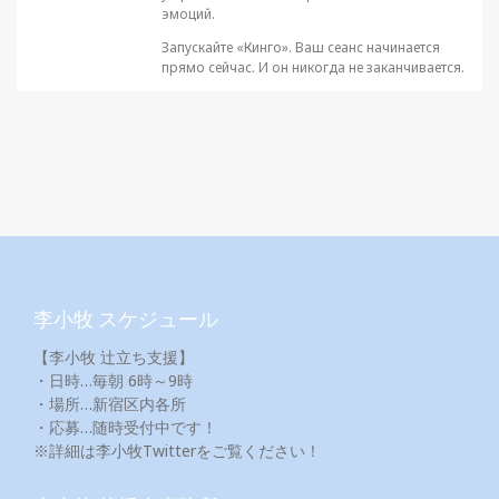
эмоций.
Запускайте «Кинго». Ваш сеанс начинается
прямо сейчас. И он никогда не заканчивается.
李小牧 スケジュール
【李小牧 辻立ち支援】
・日時…毎朝 6時～9時
・場所…新宿区内各所
・応募…随時受付中です！
※詳細は李小牧Twitterをご覧ください！